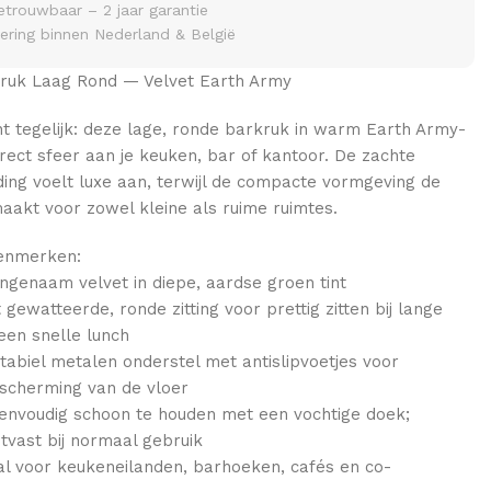
etrouwbaar – 2 jaar garantie
vering binnen Nederland & België
kruk Laag Rond — Velvet Earth Army
t tegelijk: deze lage, ronde barkruk in warm Earth Army-
irect sfeer aan je keuken, bar of kantoor. De zachte
ing voelt luxe aan, terwijl de compacte vormgeving de
aakt voor zowel kleine als ruime ruimtes.
kenmerken:
ngenaam velvet in diepe, aardse groen tint
 gewatteerde, ronde zitting voor prettig zitten bij lange
een snelle lunch
stabiel metalen onderstel met antislipvoetjes voor
escherming van de vloer
envoudig schoon te houden met een vochtige doek;
jtvast bij normaal gebruik
al voor keukeneilanden, barhoeken, cafés en co-