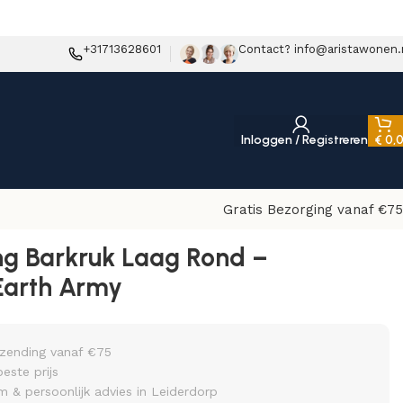
+31713628601
Contact? info@aristawonen.
Inloggen / Registreren
€
0,
Gratis Bezorging vanaf €75
ng Barkruk Laag Rond –
Earth Army
rzending vanaf €75
beste prijs
& persoonlijk advies in Leiderdorp