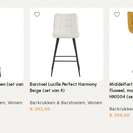
oen (set van
Barstoel Lucille Perfect Harmony
Middelfart
Beige (set van 4)
fluweel, m
HN1004 (se
len
,
Wonen
Barkrukken & Barstoelen
,
Wonen
€
392,00
Barkrukke
€
205,00
Toevoegen aan winkelwagen
Toevoegen aan winkelwagen