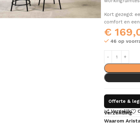
workingruimtes
Kort gezegd: ee
comfort en een
€
169,
46 op voorr
Offerte & le
Vergelijk
O
Verzending
Waarom Arist