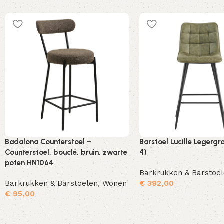
Badalona Counterstoel –
Barstoel Lucille Legergr
Counterstoel, bouclé, bruin, zwarte
4)
poten HN1064
Barkrukken & Barstoe
Barkrukken & Barstoelen
,
Wonen
€
392,00
€
95,00
Toevoegen aan winkelwagen