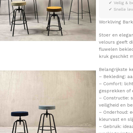
✔ Veilig & b
✔ Snelle le
Workliving Bar
Stoer en elegan
velours geeft d
fluwelen bekled
kruk geschikt m
Belangrijkste 
– Bekleding: aa
– Comfort: licht
gesprekken of 
– Constructie: 
veiligheid en b
– Onderhoud: e
kleurvast en sli
– Gebruik: idea