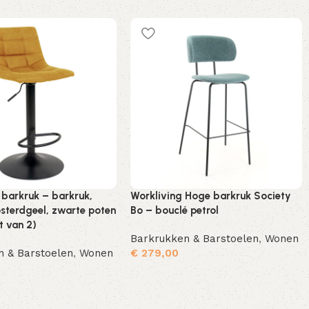
 barkruk – barkruk,
Workliving Hoge barkruk Society
osterdgeel, zwarte poten
Bo – bouclé petrol
t van 2)
Barkrukken & Barstoelen
,
Wonen
n & Barstoelen
,
Wonen
€
279,00
Toevoegen aan winkelwagen
Toevoegen aan winkelwagen