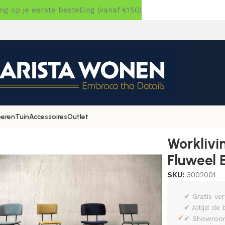
 op je eerste bestelling (vanaf €150)
oeren
Tuin
Accessoires
Outlet
»
Workliving Barkruk Laag Rond – Fluweel Earth Army
Worklivi
Fluweel 
SKU:
3002001
✔ Gratis ve
✔ Altijd de 
✓
✔ Showroom 