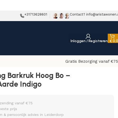
+31713628601
Contact? info@aristawonen.
Inloggen / Registreren
€
0,
Gratis Bezorging vanaf €75
ng Barkruk Hoog Bo –
Aarde Indigo
rzending vanaf €75
beste prijs
& persoonlijk advies in Leiderdorp