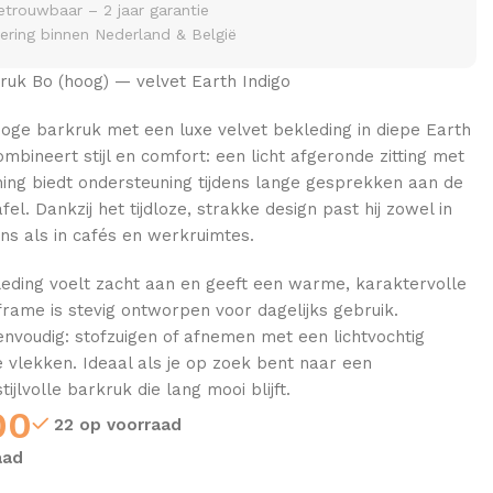
etrouwbaar – 2 jaar garantie
vering binnen Nederland & België
ruk Bo (hoog) — velvet Earth Indigo
oge barkruk met een luxe velvet bekleding in diepe Earth
ombineert stijl en comfort: een licht afgeronde zitting met
ning biedt ondersteuning tijdens lange gesprekken aan de
el. Dankzij het tijdloze, strakke design past hij zowel in
s als in cafés en werkruimtes.
leding voelt zacht aan en geeft een warme, karaktervolle
t frame is stevig ontworpen voor dagelijks gebruik.
nvoudig: stofzuigen of afnemen met een lichtvochtig
ne vlekken. Ideaal als je op zoek bent naar een
ijlvolle barkruk die lang mooi blijft.
00
22 op voorraad
aad