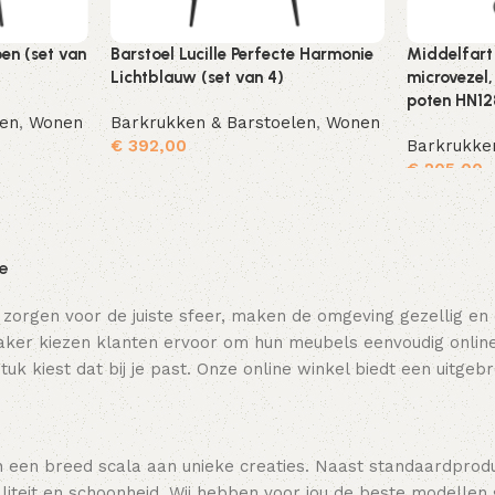
oen (set van
Barstoel Lucille Perfecte Harmonie
Middelfart
Lichtblauw (set van 4)
microvezel,
poten HN128
len
,
Wonen
Barkrukken & Barstoelen
,
Wonen
€
392,00
Barkrukke
€
205,00
Toevoegen aan winkelwagen
Toevoegen aan winkelwagen
ie
 zorgen voor de juiste sfeer, maken de omgeving gezellig en
ker kiezen klanten ervoor om hun meubels eenvoudig online t
tuk kiest dat bij je past. Onze online winkel biedt een uitge
 een breed scala aan unieke creaties. Naast standaardpro
teit en schoonheid. Wij hebben voor jou de beste modellen