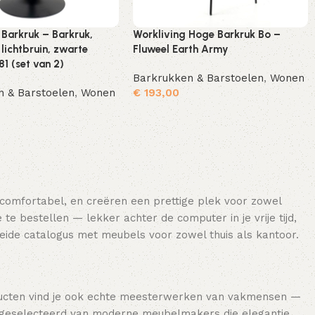
 Barkruk – Barkruk,
Workliving Hoge Barkruk Bo –
 lichtbruin, zwarte
Fluweel Earth Army
1 (set van 2)
Barkrukken & Barstoelen
,
Wonen
n & Barstoelen
,
Wonen
€
193,00
Toevoegen aan winkelwagen
Toevoegen aan winkelwagen
 comfortabel, en creëren een prettige plek voor zowel
e bestellen — lekker achter de computer in je vrije tijd,
breide catalogus met meubels voor zowel thuis als kantoor.
ducten vind je ook echte meesterwerken van vakmensen —
 geselecteerd van moderne meubelmakers die elegantie,