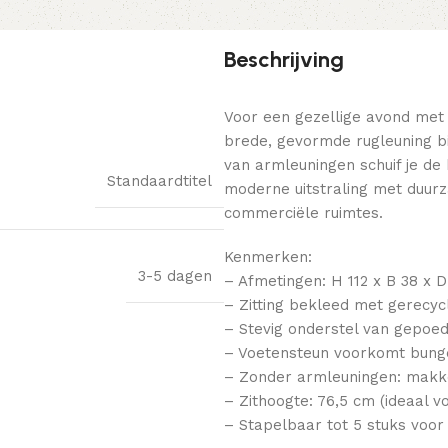
Beschrijving
Voor een gezellige avond met
brede, gevormde rugleuning bi
van armleuningen schuif je de
Standaardtitel
moderne uitstraling met duurz
commerciële ruimtes.
Kenmerken:
3-5 dagen
– Afmetingen: H 112 x B 38 x 
– Zitting bekleed met gerecyc
– Stevig onderstel van gepoed
– Voetensteun voorkomt bung
– Zonder armleuningen: makke
– Zithoogte: 76,5 cm (ideaal 
– Stapelbaar tot 5 stuks voo