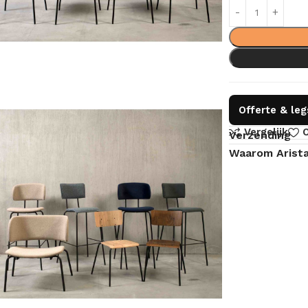
Offerte & le
Vergelijk
O
Verzending
Waarom Arist