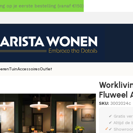
 op je eerste bestelling (vanaf €150)
oeren
Tuin
Accessoires
Outlet
»
Workliving Barkruk Hoog Bo – Fluweel Aarde Indigo
Worklivi
Fluweel 
SKU:
3002024c
✔ Gratis ve
✔ Altijd de 
✓
✔ Showroom 