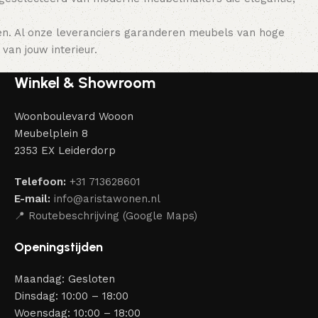
en. Al onze leveranciers garanderen meubels van hoge
van jouw interieur.
Winkel & Showroom
Woonboulevard Wooon
Meubelplein 8
2353 EX Leiderdorp
Telefoon:
+31 713628601
E-mail:
info@aristawonen.nl
📍 Routebeschrijving (Google Maps)
Openingstijden
Maandag: Gesloten
Dinsdag: 10:00 – 18:00
Woensdag: 10:00 – 18:00