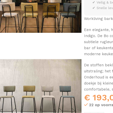
✔ Veilig & b
✔ Snelle le
Workliving bark
Een elegante, h
Indigo. De Bo c
subtiele rugleu
bar of keukentaf
moderne keuken
De stoffen bek
uitstraling; he
Onderhoud is ee
doekje bij klei
comfortabele, st
€
193,
22 op voorr