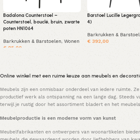
Badalona Counterstoel –
Barstoel Lucille Legergr
Counterstoel, bouclé, bruin, zwarte
4)
poten HN1064
Barkrukken & Barstoe
Barkrukken & Barstoelen
,
Wonen
€
392,00
€
95,00
Toevoegen aan winkelwagen
Online winkel met een ruime keuze aan meubels en decorat
Meubels zijn een onmisbaar onderdeel van iedere ruimte. Ze
productief werk als ontspanning na een lange dag. Steeds va
terwijl je rustig door het assortiment bladert en het meubels
Meubelproductie is een moderne vorm van kunst
Meubelfabrikanten en ontwerpers van woonartikelen bieden
meubels die gewaardeerd worden door liefhebbers van kwali