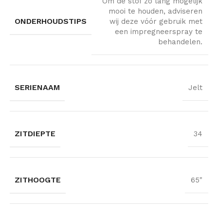
Om de stof zo lang mogelijk
mooi te houden, adviseren
ONDERHOUDSTIPS
wij deze vóór gebruik met
een impregneerspray te
behandelen.
SERIENAAM
Jelt
ZITDIEPTE
34
ZITHOOGTE
65"