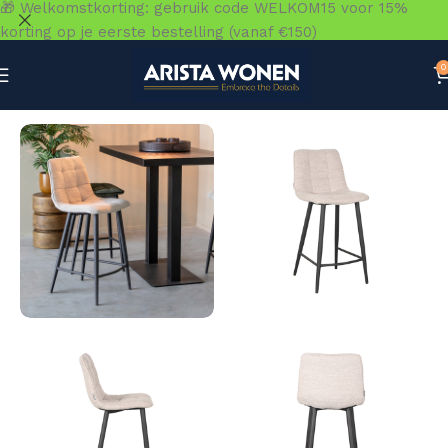
🎁 Welkomstkorting: gebruik code WELKOM15 voor 15%
korting op je eerste bestelling (vanaf €150)
0
Home
»
Winkel
»
Zitmeubelen
»
Barkrukken & Barstoelen