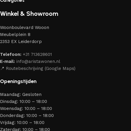
Categories
liefhebbers van kwaliteit en schoonheid. Wij hebben voor jou
de beste modellen geselecteerd van moderne
Winkel & Showroom
meubelmakers die elegantie, kwaliteit en functionaliteit
perfect weten te combineren.
Woonboulevard Wooon
Ons assortiment bestaat uit producten van betrouwbare
Meubelplein 8
merken die al jarenlang hun vakmanschap en eerlijkheid
2353 EX Leiderdorp
bewijzen. Al onze leveranciers garanderen meubels van
hoge kwaliteit, met een duurzaam karakter, een
Telefoon:
+31 713628601
aantrekkelijk design en optimale veiligheid — zodat je
E-mail:
info@aristawonen.nl
jarenlang kunt genieten van jouw interieur.
📍 Routebeschrijving (Google Maps)
Openingstijden
Maandag: Gesloten
Dinsdag: 10:00 – 18:00
Woensdag: 10:00 – 18:00
Donderdag: 10:00 – 18:00
Vrijdag: 10:00 – 18:00
Zaterdag: 10:00 – 18:00