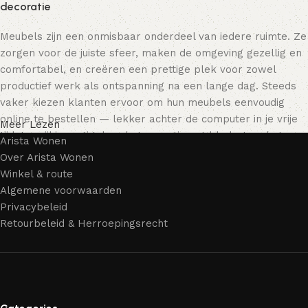
decoratie
Meubels zijn een onmisbaar onderdeel van iedere ruimte. Ze
zorgen voor de juiste sfeer, maken de omgeving gezellig en
comfortabel, en creëren een prettige plek voor zowel
productief werk als ontspanning na een lange dag. Steeds
vaker kiezen klanten ervoor om hun meubels eenvoudig
online te bestellen — lekker achter de computer in je vrije
Meer Lezen
tijd, terwijl je rustig door het assortiment bladert en het
Arista Wonen
meubelstuk kiest dat bij je past. Onze online winkel biedt
Over Arista Wonen
een uitgebreide catalogus met meubels voor zowel thuis als
Winkel & route
kantoor.
Algemene voorwaarden
Privacybeleid
Meubelproductie is een moderne vorm van kunst
Retourbeleid & Herroepingsrecht
Meubelfabrikanten en ontwerpers van woonartikelen
bieden een breed scala aan unieke creaties. Naast
standaardproducten vind je ook echte meesterwerken van
vakmensen — meubels die gewaardeerd worden door