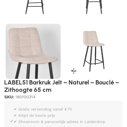
LABEL51 Barkruk Jelt – Naturel – Bouclé –
Zithoogte 65 cm
SKU:
180100314
✔ Gratis verzending vanaf €75
✔ Altijd de beste prijs
✓
✔ Showroom & persoonlijk advies in Leiderdorp