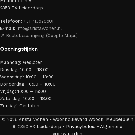
Meubelplein 8
merken die al jarenlang hun vakmanschap en eerlijkheid
2353 EX Leiderdorp
bewijzen. Al onze leveranciers garanderen meubels van
hoge kwaliteit, met een duurzaam karakter, een
Telefoon:
+31 713628601
aantrekkelijk design en optimale veiligheid — zodat je
E-mail:
info@aristawonen.nl
jarenlang kunt genieten van jouw interieur.
📍 Routebeschrijving (Google Maps)
Openingstijden
Maandag: Gesloten
Dinsdag: 10:00 – 18:00
Woensdag: 10:00 – 18:00
Donderdag: 10:00 – 18:00
Vrijdag: 10:00 – 18:00
Zaterdag: 10:00 – 18:00
Zondag: Gesloten
© 2026 Arista Wonen • Woonboulevard Wooon, Meubelplein
8, 2353 EX Leiderdorp •
Privacybeleid
•
Algemene
voorwaarden