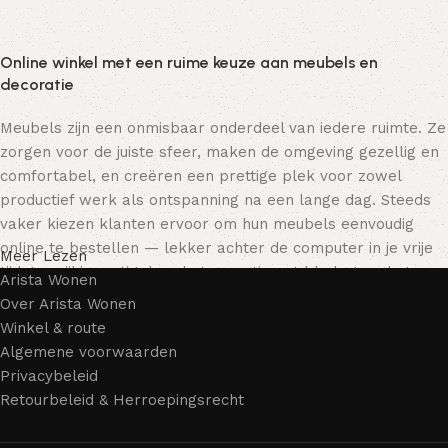
Online winkel met een ruime keuze aan meubels en
decoratie
Meubels zijn een onmisbaar onderdeel van iedere ruimte. Ze
zorgen voor de juiste sfeer, maken de omgeving gezellig en
comfortabel, en creëren een prettige plek voor zowel
productief werk als ontspanning na een lange dag. Steeds
vaker kiezen klanten ervoor om hun meubels eenvoudig
online te bestellen — lekker achter de computer in je vrije
Meer Lezen
tijd, terwijl je rustig door het assortiment bladert en het
Arista Wonen
meubelstuk kiest dat bij je past. Onze online winkel biedt
Over Arista Wonen
een uitgebreide catalogus met meubels voor zowel thuis als
Winkel & route
kantoor.
Algemene voorwaarden
Privacybeleid
Meubelproductie is een moderne vorm van kunst
Retourbeleid & Herroepingsrecht
Meubelfabrikanten en ontwerpers van woonartikelen