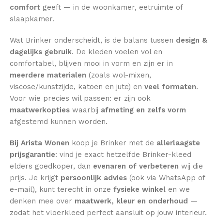
comfort
geeft — in de woonkamer, eetruimte of
slaapkamer.
Wat Brinker onderscheidt, is de balans tussen
design &
dagelijks gebruik
. De kleden voelen vol en
comfortabel, blijven mooi in vorm en zijn er in
meerdere materialen
(zoals wol-mixen,
viscose/kunstzijde, katoen en jute) en
veel formaten
.
Voor wie precies wil passen: er zijn ook
maatwerkopties
waarbij
afmeting en zelfs vorm
afgestemd kunnen worden.
Bij Arista Wonen
koop je Brinker met de
allerlaagste
prijsgarantie
: vind je exact hetzelfde Brinker-kleed
elders goedkoper, dan
evenaren of verbeteren
wij die
prijs. Je krijgt
persoonlijk advies
(ook via WhatsApp of
e-mail), kunt terecht in onze
fysieke winkel
en we
denken mee over
maatwerk, kleur en onderhoud
—
zodat het vloerkleed perfect aansluit op jouw interieur.