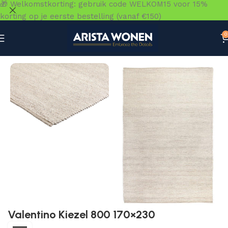
🎁 Welkomstkorting: gebruik code WELKOM15 voor 15%
korting op je eerste bestelling (vanaf €150)
0
Home
»
Winkel
»
Vloeren
»
Vloerkleden
»
Valentino Kiezel
Valentino Kiezel 800 170×230