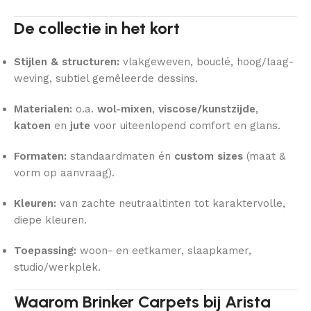
De collectie in het kort
Stijlen & structuren:
vlakgeweven, bouclé, hoog/laag-
weving, subtiel gemêleerde dessins.
Materialen:
o.a.
wol-mixen
,
viscose/kunstzijde
,
katoen
en
jute
voor uiteenlopend comfort en glans.
Formaten:
standaardmaten én
custom sizes
(maat &
vorm op aanvraag).
Kleuren:
van zachte neutraaltinten tot karaktervolle,
diepe kleuren.
Toepassing:
woon- en eetkamer, slaapkamer,
studio/werkplek.
Waarom Brinker Carpets bij Arista