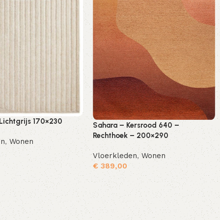
Lichtgrijs 170×230
Sahara – Kersrood 640 –
Rechthoek – 200×290
en
,
Wonen
Vloerkleden
,
Wonen
€
389,00
Toevoegen aan winkelwagen
Toevoegen aan winkelwagen