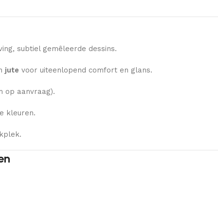
ng, subtiel gemêleerde dessins.
n
jute
voor uiteenlopend comfort en glans.
 op aanvraag).
e kleuren.
kplek.
en