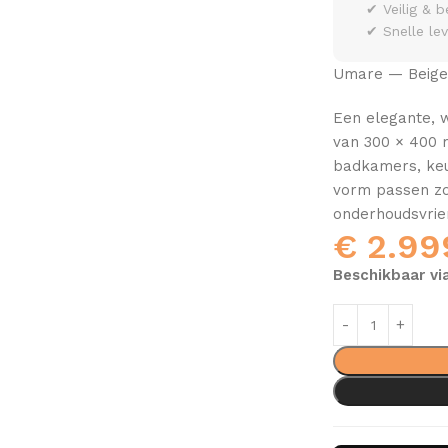
✔ Veilig & b
✔ Snelle le
Umare — Beige 
Een elegante, 
van 300 × 400 
badkamers, keuk
vorm passen zow
onderhoudsvrien
€
2.99
Beschikbaar vi