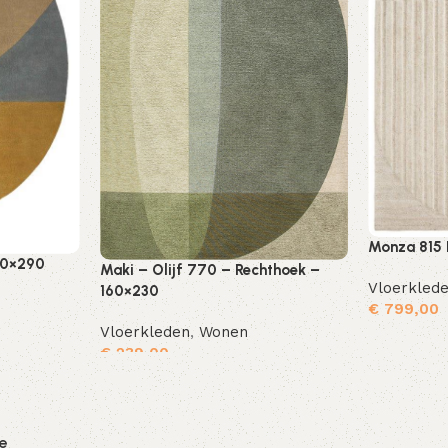
Monza 815 
00×290
Maki – Olijf 770 – Rechthoek –
Vloerkled
160×230
€
799,00
Vloerkleden
,
Wonen
€
239,00
Toevoegen aan winkelwagen
Toevoegen aan winkelwagen
ie