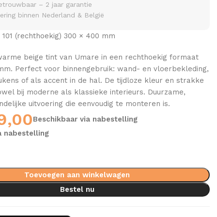
etrouwbaar – 2 jaar garantie
vering binnen Nederland & België
101 (rechthoekig) 300 × 400 mm
warme beige tint van Umare in een rechthoekig formaat
mm. Perfect voor binnengebruik: wand- en vloerbekleding,
ens of als accent in de hal. De tijdloze kleur en strakke
el bij moderne als klassieke interieurs. Duurzame,
delijke uitvoering die eenvoudig te monteren is.
9,00
Beschikbaar via nabestelling
a nabestelling
Toevoegen aan winkelwagen
Bestel nu