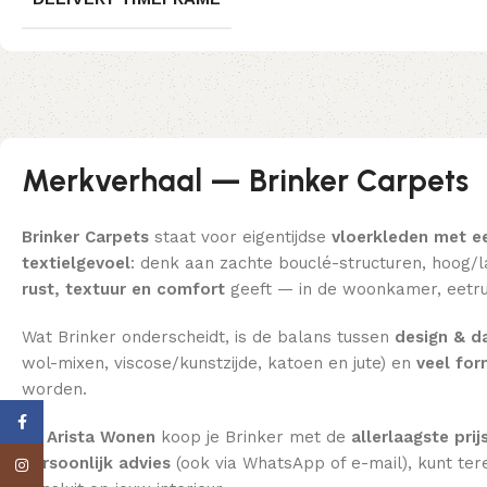
Merkverhaal — Brinker Carpets
Brinker Carpets
staat voor eigentijdse
vloerkleden met e
textielgevoel
: denk aan zachte bouclé-structuren, hoog/la
rust, textuur en comfort
geeft — in de woonkamer, eetru
Wat Brinker onderscheidt, is de balans tussen
design & da
wol-mixen, viscose/kunstzijde, katoen en jute) en
veel fo
worden.
Facebook
Bij Arista Wonen
koop je Brinker met de
allerlaagste prij
persoonlijk advies
(ook via WhatsApp of e-mail), kunt ter
Instagram