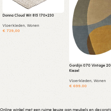
Donna Cloud Wit 815 170×230
Vloerkleden
,
Wonen
€
729,00
Toevoegen aan winkelwagen
Gordijn 070 Vintage 2
Kiezel
Vloerkleden
,
Wonen
€
699,00
Online winkel met een ruime keuze aan meubels en decorat