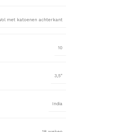
Wol met katoenen achterkant
10
3,5"
India
18 weken