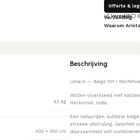
Offerte & le
Vergelijk
O
Verzending
Waarom Arist
Beschrijving
Umare — Beige 101 • Rechtho
Wollen vloerkleed met katoene
42 kg
Herkomst: India.
Een natuurlijke, subtiele beig
strakke uitstraling. Geschikt
400 × 300 cm
duurzaamheid wilt combineren