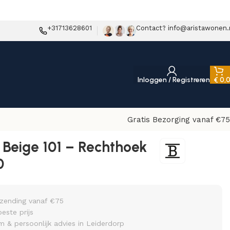
+31713628601
Contact? info@aristawonen.
Inloggen / Registreren
€
0,
Gratis Bezorging vanaf €75
Beige 101 – Rechthoek
0
rzending vanaf €75
beste prijs
& persoonlijk advies in Leiderdorp