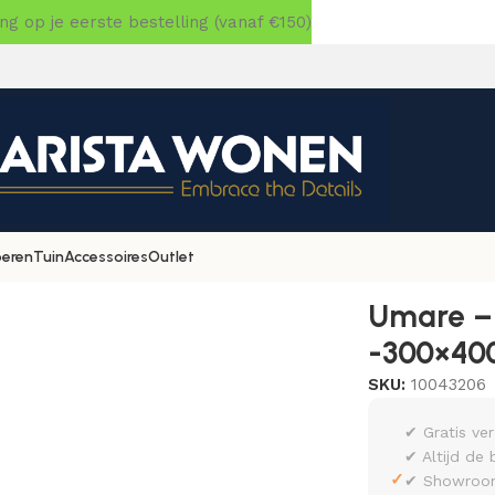
 op je eerste bestelling (vanaf €150)
oeren
Tuin
Accessoires
Outlet
01 – Rechthoek -300×400
Umare – 
-300×40
SKU:
10043206
✔ Gratis ve
✔ Altijd de 
✓
✔ Showroom 