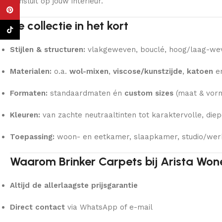
aansluit op jouw interieur.
Pinterest
De collectie in het kort
TikTok
Stijlen & structuren:
vlakgeweven, bouclé, hoog/laag-wevi
Materialen:
o.a.
wol-mixen
,
viscose/kunstzijde
,
katoen
e
Formaten:
standaardmaten én
custom sizes
(maat & vorm
Kleuren:
van zachte neutraaltinten tot karaktervolle, diep
Toepassing:
woon- en eetkamer, slaapkamer, studio/wer
Waarom Brinker Carpets bij Arista Won
Altijd de allerlaagste prijsgarantie
Direct contact
via WhatsApp of e-mail