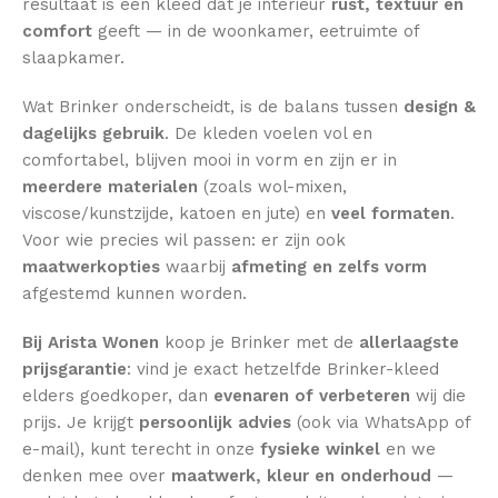
resultaat is een kleed dat je interieur
rust, textuur en
comfort
geeft — in de woonkamer, eetruimte of
slaapkamer.
Wat Brinker onderscheidt, is de balans tussen
design &
dagelijks gebruik
. De kleden voelen vol en
comfortabel, blijven mooi in vorm en zijn er in
meerdere materialen
(zoals wol-mixen,
viscose/kunstzijde, katoen en jute) en
veel formaten
.
Voor wie precies wil passen: er zijn ook
maatwerkopties
waarbij
afmeting en zelfs vorm
afgestemd kunnen worden.
Bij Arista Wonen
koop je Brinker met de
allerlaagste
prijsgarantie
: vind je exact hetzelfde Brinker-kleed
elders goedkoper, dan
evenaren of verbeteren
wij die
prijs. Je krijgt
persoonlijk advies
(ook via WhatsApp of
e-mail), kunt terecht in onze
fysieke winkel
en we
denken mee over
maatwerk, kleur en onderhoud
—