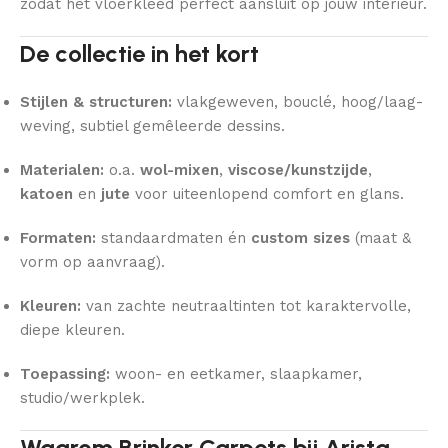
zodat het vloerkleed perfect aansluit op jouw interieur.
De collectie in het kort
Stijlen & structuren:
vlakgeweven, bouclé, hoog/laag-
weving, subtiel gemêleerde dessins.
Materialen:
o.a.
wol-mixen
,
viscose/kunstzijde
,
katoen
en
jute
voor uiteenlopend comfort en glans.
Formaten:
standaardmaten én
custom sizes
(maat &
vorm op aanvraag).
Kleuren:
van zachte neutraaltinten tot karaktervolle,
diepe kleuren.
Toepassing:
woon- en eetkamer, slaapkamer,
studio/werkplek.
Waarom Brinker Carpets bij Arista