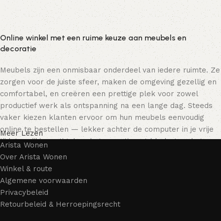
Online winkel met een ruime keuze aan meubels en
decoratie
Meubels zijn een onmisbaar onderdeel van iedere ruimte. Ze
zorgen voor de juiste sfeer, maken de omgeving gezellig en
comfortabel, en creëren een prettige plek voor zowel
productief werk als ontspanning na een lange dag. Steeds
vaker kiezen klanten ervoor om hun meubels eenvoudig
online te bestellen — lekker achter de computer in je vrije
Meer Lezen
tijd, terwijl je rustig door het assortiment bladert en het
Arista Wonen
meubelstuk kiest dat bij je past. Onze online winkel biedt
Over Arista Wonen
een uitgebreide catalogus met meubels voor zowel thuis als
Winkel & route
kantoor.
Algemene voorwaarden
Privacybeleid
Meubelproductie is een moderne vorm van kunst
Retourbeleid & Herroepingsrecht
Meubelfabrikanten en ontwerpers van woonartikelen