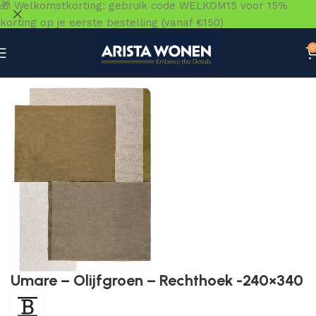
🎁 Welkomstkorting: gebruik code WELKOM15 voor 15%
korting op je eerste bestelling (vanaf €150)
0
Home
»
Winkel
»
Vloeren
»
Vloerkleden
»
Umare – Olijfgr
Umare – Olijfgroen – Rechthoek -240×340