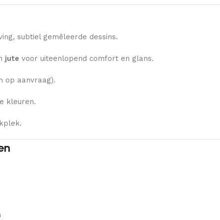
ng, subtiel gemêleerde dessins.
n
jute
voor uiteenlopend comfort en glans.
 op aanvraag).
e kleuren.
kplek.
en
n