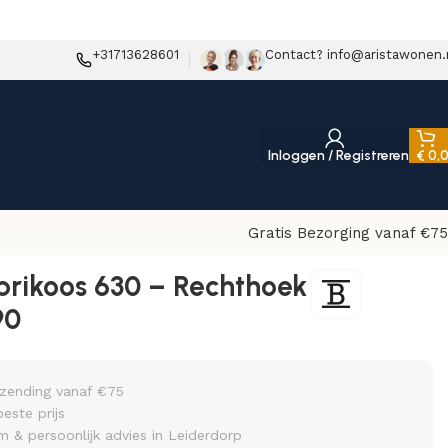
+31713628601
Contact? info@aristawonen.
Inloggen / Registreren
€
0,
Gratis Bezorging vanaf €75
brikoos 630 – Rechthoek
90
rzending vanaf €75
beste prijs
& persoonlijk advies in Leiderdorp