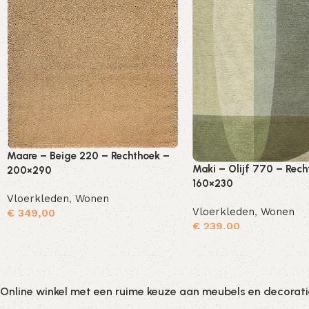
Maare – Beige 220 – Rechthoek –
Maki – Olijf 770 – Rech
200×290
160×230
Vloerkleden
,
Wonen
Vloerkleden
,
Wonen
€
349,00
€
239,00
Toevoegen aan winkelwagen
Online winkel met een ruime keuze aan meubels en decorat