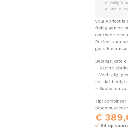
✔ Veilig & b
✔ Snelle le
Sola Apricot is
fruitig aan de 
overheersend, 
Perfect voor wi
geur, kleuraccen
Belangrijkste 
– Zachte abrik
– Veelzijdig: g
net dat beetje 
– Subtiel en vol
Tip: combineer 
bloemnuances v
€
389,
84 op voorr