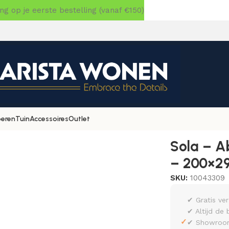
 op je eerste bestelling (vanaf €150)
oeren
Tuin
Accessoires
Outlet
 630 – Rechthoek – 200×290
Sola – A
– 200×2
SKU:
10043309
✔ Gratis ve
✔ Altijd de 
✓
✔ Showroom 