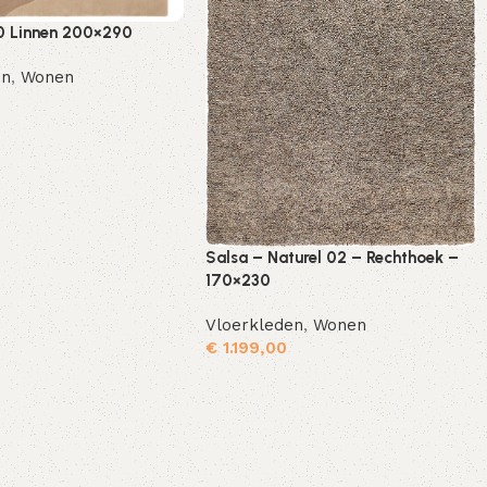
0 Linnen 200×290
en
,
Wonen
Toevoegen aan winkelwagen
Salsa – Naturel 02 – Rechthoek –
170×230
Vloerkleden
,
Wonen
€
1.199,00
Toevoegen aan winkelwagen