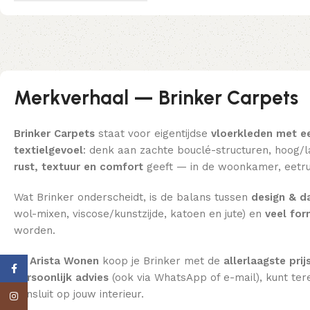
Merkverhaal — Brinker Carpets
Brinker Carpets
staat voor eigentijdse
vloerkleden met e
textielgevoel
: denk aan zachte bouclé-structuren, hoog/la
rust, textuur en comfort
geeft — in de woonkamer, eetru
Wat Brinker onderscheidt, is de balans tussen
design & da
wol-mixen, viscose/kunstzijde, katoen en jute) en
veel fo
worden.
Bij Arista Wonen
koop je Brinker met de
allerlaagste prij
Facebook
persoonlijk advies
(ook via WhatsApp of e-mail), kunt ter
aansluit op jouw interieur.
Instagram