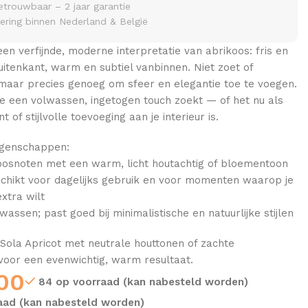
etrouwbaar – 2 jaar garantie
vering binnen Nederland & België
 een verfijnde, moderne interpretatie van abrikoos: fris en
buitenkant, warm en subtiel vanbinnen. Niet zoet of
maar precies genoeg om sfeer en elegantie toe te voegen.
e een volwassen, ingetogen touch zoekt — of het nu als
t of stijlvolle toevoeging aan je interieur is.
eigenschappen:
oosnoten met een warm, licht houtachtig of bloementoon
eschikt voor dagelijks gebruik en voor momenten waarop je
extra wilt
wassen; past goed bij minimalistische en natuurlijke stijlen
Sola Apricot met neutrale houttonen of zachte
oor een evenwichtig, warm resultaat.
00
84 op voorraad (kan nabesteld worden)
aad (kan nabesteld worden)