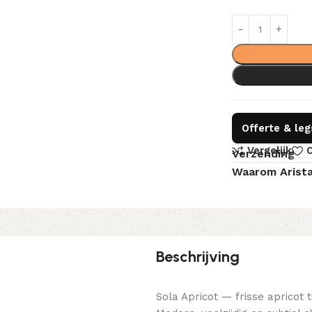
Offerte & le
Vergelijk
O
Verzending
Waarom Arist
Beschrijving
Sola Apricot — frisse apricot 