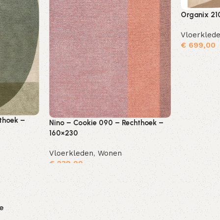
Organix 21
Vloerkled
€
699,00
thoek –
Nino – Cookie 090 – Rechthoek –
160×230
Vloerkleden
,
Wonen
€
239,00
Toevoegen aan winkelwagen
Toevoegen aan winkelwagen
ie