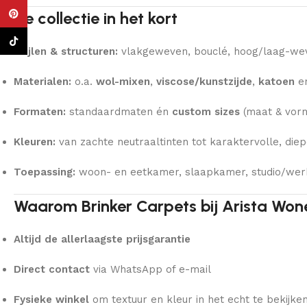
De collectie in het kort
Pinterest
TikTok
Stijlen & structuren:
vlakgeweven, bouclé, hoog/laag-wevi
Materialen:
o.a.
wol-mixen
,
viscose/kunstzijde
,
katoen
e
Formaten:
standaardmaten én
custom sizes
(maat & vorm
Kleuren:
van zachte neutraaltinten tot karaktervolle, diep
Toepassing:
woon- en eetkamer, slaapkamer, studio/wer
Waarom Brinker Carpets bij Arista Won
Altijd de allerlaagste prijsgarantie
Direct contact
via WhatsApp of e-mail
Fysieke winkel
om textuur en kleur in het echt te bekijke