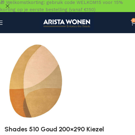
🎁 Welkomstkorting: gebruik code WELKOM15 voor 15%
korting op je eerste bestelling (vanaf €150)
0
Home
»
Winkel
»
Vloeren
»
Vloerkleden
»
Shades 510 Goud
Shades 510 Goud 200×290 Kiezel