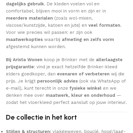
dagelijks gebruik
. De kleden voelen vol en
comfortabel, blijven mooi in vorm en zijn er in
meerdere materialen
(zoals wol-mixen,
viscose/kunstzijde, katoen en jute) en
veel formaten
.
Voor wie precies wil passen: er zijn ook
maatwerkopties
waarbij
afmeting en zelfs vorm
afgestemd kunnen worden.
Bij Arista Wonen
koop je Brinker met de
allerlaagste
prijsgarantie
: vind je exact hetzelfde Brinker-kleed
elders goedkoper, dan
evenaren of verbeteren
wij die
prijs. Je krijgt
persoonlijk advies
(ook via WhatsApp of
e-mail), kunt terecht in onze
fysieke winkel
en we
denken mee over
maatwerk, kleur en onderhoud
—
zodat het vloerkleed perfect aansluit op jouw interieur.
De collectie in het kort
Stijlen & structuren:
vlakgeweven, bouclé, hoog/laag-