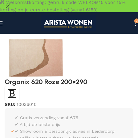
🎁 Welkomstkorting: gebruik code WELKOM15 voor 15%
korting op je eerste bestelling (vanaf €150)
0
Home
»
Winkel
»
Vloeren
»
Vloerkleden
»
Organix 620 Roz
Organix 620 Roze 200×290
SKU:
10036010
✔ Gratis verzending vanaf €75
✔ Altijd de beste prijs
✓
✔ Showroom & persoonlijk advies in Leiderdorp