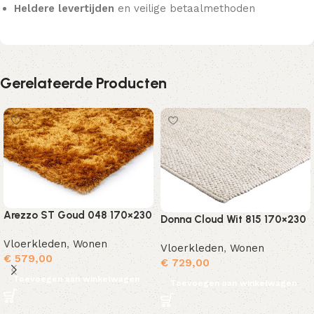
Heldere levertijden
en veilige betaalmethoden
Gerelateerde Producten
Arezzo ST Goud 048 170×230
Donna Cloud Wit 815 170×230
Vloerkleden
,
Wonen
Vloerkleden
,
Wonen
€
579,00
€
729,00
Toevoegen aan winkelwagen
Toevoegen aan winkelwagen