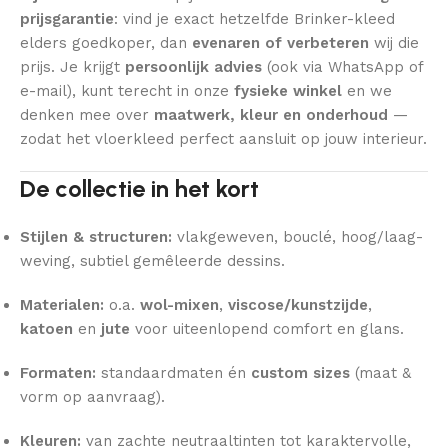
prijsgarantie
: vind je exact hetzelfde Brinker-kleed
elders goedkoper, dan
evenaren of verbeteren
wij die
prijs. Je krijgt
persoonlijk advies
(ook via WhatsApp of
e-mail), kunt terecht in onze
fysieke winkel
en we
denken mee over
maatwerk, kleur en onderhoud
—
zodat het vloerkleed perfect aansluit op jouw interieur.
De collectie in het kort
Stijlen & structuren:
vlakgeweven, bouclé, hoog/laag-
weving, subtiel gemêleerde dessins.
Materialen:
o.a.
wol-mixen
,
viscose/kunstzijde
,
katoen
en
jute
voor uiteenlopend comfort en glans.
Formaten:
standaardmaten én
custom sizes
(maat &
vorm op aanvraag).
Kleuren:
van zachte neutraaltinten tot karaktervolle,