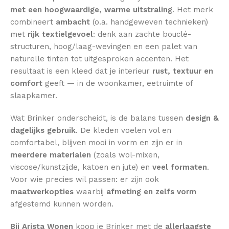
met een hoogwaardige, warme uitstraling
. Het merk
combineert
ambacht
(o.a. handgeweven technieken)
met
rijk textielgevoel
: denk aan zachte bouclé-
structuren, hoog/laag-wevingen en een palet van
naturelle tinten tot uitgesproken accenten. Het
resultaat is een kleed dat je interieur
rust, textuur en
comfort
geeft — in de woonkamer, eetruimte of
slaapkamer.
Wat Brinker onderscheidt, is de balans tussen
design &
dagelijks gebruik
. De kleden voelen vol en
comfortabel, blijven mooi in vorm en zijn er in
meerdere materialen
(zoals wol-mixen,
viscose/kunstzijde, katoen en jute) en
veel formaten
.
Voor wie precies wil passen: er zijn ook
maatwerkopties
waarbij
afmeting en zelfs vorm
afgestemd kunnen worden.
Bij Arista Wonen
koop je Brinker met de
allerlaagste