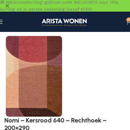
🎁 Welkomstkorting: gebruik code WELKOM15 voor 15%
korting op je eerste bestelling (vanaf €150)
0
Home
»
Winkel
»
Vloeren
»
Vloerkleden
»
Nomi – Kersrood
Nomi – Kersrood 640 – Rechthoek –
200×290