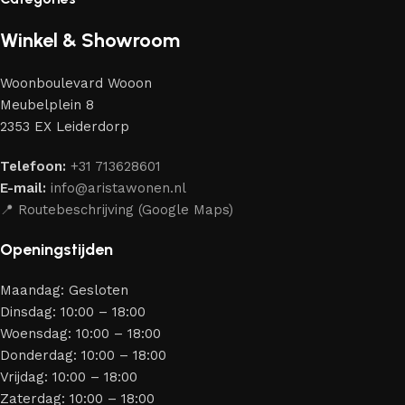
liefhebbers van kwaliteit en schoonheid. Wij hebben voor jou
de beste modellen geselecteerd van moderne
Winkel & Showroom
meubelmakers die elegantie, kwaliteit en functionaliteit
perfect weten te combineren.
Woonboulevard Wooon
Ons assortiment bestaat uit producten van betrouwbare
Meubelplein 8
merken die al jarenlang hun vakmanschap en eerlijkheid
2353 EX Leiderdorp
bewijzen. Al onze leveranciers garanderen meubels van
hoge kwaliteit, met een duurzaam karakter, een
Telefoon:
+31 713628601
aantrekkelijk design en optimale veiligheid — zodat je
E-mail:
info@aristawonen.nl
jarenlang kunt genieten van jouw interieur.
📍 Routebeschrijving (Google Maps)
Openingstijden
Maandag: Gesloten
Dinsdag: 10:00 – 18:00
Woensdag: 10:00 – 18:00
Donderdag: 10:00 – 18:00
Vrijdag: 10:00 – 18:00
Zaterdag: 10:00 – 18:00