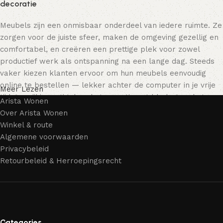
decoratie
Meubels zijn een onmisbaar onderdeel van iedere ruimte. Ze
zorgen voor de juiste sfeer, maken de omgeving gezellig en
comfortabel, en creëren een prettige plek voor zowel
productief werk als ontspanning na een lange dag. Steeds
vaker kiezen klanten ervoor om hun meubels eenvoudig
online te bestellen — lekker achter de computer in je vrije
Meer Lezen
tijd, terwijl je rustig door het assortiment bladert en het
Arista Wonen
meubelstuk kiest dat bij je past. Onze online winkel biedt
Over Arista Wonen
een uitgebreide catalogus met meubels voor zowel thuis als
Winkel & route
kantoor.
Algemene voorwaarden
Privacybeleid
Meubelproductie is een moderne vorm van kunst
Retourbeleid & Herroepingsrecht
Meubelfabrikanten en ontwerpers van woonartikelen
bieden een breed scala aan unieke creaties. Naast
standaardproducten vind je ook echte meesterwerken van
vakmensen — meubels die gewaardeerd worden door
Categories