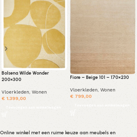
Bolsena Wilde Wonder
Fiore – Beige 101 – 170×230
200×300
Vloerkleden
,
Wonen
Vloerkleden
,
Wonen
€
799,00
€
1.399,00
Toevoegen aan winkelwagen
Toevoegen aan winkelwagen
Online winkel met een ruime keuze aan meubels en