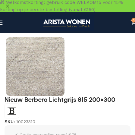
🎁 Welkomstkorting: gebruik code WELKOM15 voor 15%
korting op je eerste bestelling (vanaf €150)
0
Home
»
Winkel
»
Vloeren
»
Vloerkleden
»
Nieuw Berbero Li
Nieuw Berbero Lichtgrijs 815 200×300
SKU:
10023310
✔ Gratis verzending vanaf €75