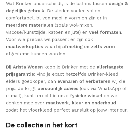
Wat Brinker onderscheidt, is de balans tussen
design &
dagelijks gebruik
. De kleden voelen vol en
comfortabel, blijven mooi in vorm en zijn er in
meerdere materialen
(zoals wol-mixen,
viscose/kunstzijde, katoen en jute) en
veel formaten
.
Voor wie precies wil passen: er zijn ook
maatwerkopties
waarbij
afmeting en zelfs vorm
afgestemd kunnen worden.
Bij Arista Wonen
koop je Brinker met de
allerlaagste
prijsgarantie
: vind je exact hetzelfde Brinker-kleed
elders goedkoper, dan
evenaren of verbeteren
wij die
prijs. Je krijgt
persoonlijk advies
(ook via WhatsApp of
e-mail), kunt terecht in onze
fysieke winkel
en we
denken mee over
maatwerk, kleur en onderhoud
—
zodat het vloerkleed perfect aansluit op jouw interieur.
De collectie in het kort