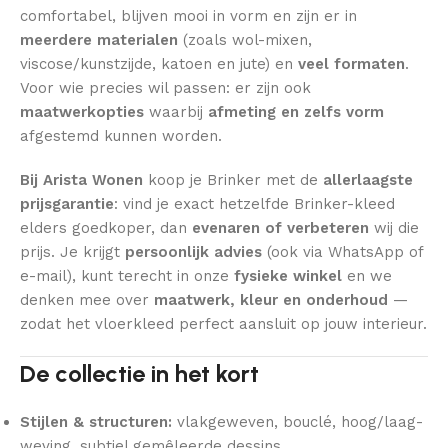
comfortabel, blijven mooi in vorm en zijn er in
meerdere materialen
(zoals wol-mixen,
viscose/kunstzijde, katoen en jute) en
veel formaten
.
Voor wie precies wil passen: er zijn ook
maatwerkopties
waarbij
afmeting en zelfs vorm
afgestemd kunnen worden.
Bij Arista Wonen
koop je Brinker met de
allerlaagste
prijsgarantie
: vind je exact hetzelfde Brinker-kleed
elders goedkoper, dan
evenaren of verbeteren
wij die
prijs. Je krijgt
persoonlijk advies
(ook via WhatsApp of
e-mail), kunt terecht in onze
fysieke winkel
en we
denken mee over
maatwerk, kleur en onderhoud
—
zodat het vloerkleed perfect aansluit op jouw interieur.
De collectie in het kort
Stijlen & structuren:
vlakgeweven, bouclé, hoog/laag-
weving, subtiel gemêleerde dessins.