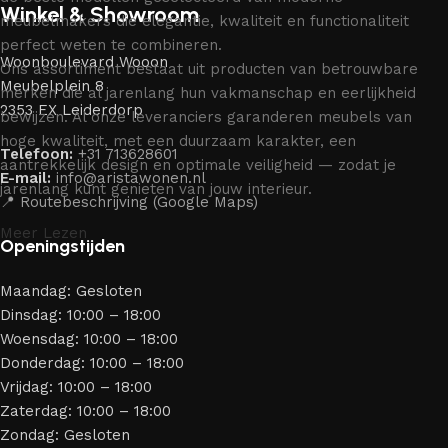
Winkel & Showroom
meubelmakers die elegantie, kwaliteit en functionaliteit
perfect weten te combineren.
Woonboulevard Wooon
Ons assortiment bestaat uit producten van betrouwbare
Meubelplein 8
merken die al jarenlang hun vakmanschap en eerlijkheid
2353 EX Leiderdorp
bewijzen. Al onze leveranciers garanderen meubels van
hoge kwaliteit, met een duurzaam karakter, een
Telefoon:
+31 713628601
aantrekkelijk design en optimale veiligheid — zodat je
E-mail:
info@aristawonen.nl
jarenlang kunt genieten van jouw interieur.
📍 Routebeschrijving (Google Maps)
Meer Lezen
Openingstijden
Maandag: Gesloten
Dinsdag: 10:00 – 18:00
Woensdag: 10:00 – 18:00
Donderdag: 10:00 – 18:00
Vrijdag: 10:00 – 18:00
Zaterdag: 10:00 – 18:00
Zondag: Gesloten