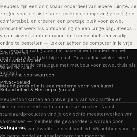
Meubels zijn een onmisbaar onderdeel van iedere ruimte. Ze
zorgen voor de juiste sfeer, maken de omgeving gezellig en
comfortabel, en creëren een prettige plek voor zowel
productief werk als ontspanning na een lange dag. Steeds
vaker kiezen klanten ervoor om hun meubels eenvoudig
online te bestellen — lekker achter de computer in je vrije
tijd, terwijl je rustig door het assortiment bladert en het
Arista Wonen
meubelstuk kiest dat bij je past. Onze online winkel biedt
Over Arista Wonen
een uitgebreide catalogus met meubels voor zowel thuis als
Winkel & route
kantoor.
Algemene voorwaarden
Privacybeleid
Meubelproductie is een moderne vorm van kunst
Retourbeleid & Herroepingsrecht
Meubelfabrikanten en ontwerpers van woonartikelen
bieden een breed scala aan unieke creaties. Naast
standaardproducten vind je ook echte meesterwerken van
vakmensen — meubels die gewaardeerd worden door
Categories
liefhebbers van kwaliteit en schoonheid. Wij hebben voor jou
de beste modellen geselecteerd van moderne