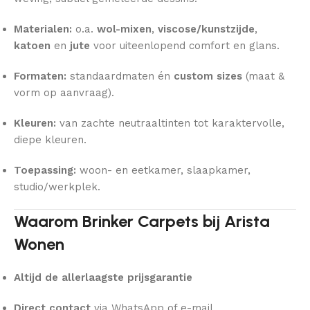
Materialen:
o.a.
wol-mixen
,
viscose/kunstzijde
,
katoen
en
jute
voor uiteenlopend comfort en glans.
Formaten:
standaardmaten én
custom sizes
(maat &
vorm op aanvraag).
Kleuren:
van zachte neutraaltinten tot karaktervolle,
diepe kleuren.
Toepassing:
woon- en eetkamer, slaapkamer,
studio/werkplek.
Waarom Brinker Carpets bij Arista
Wonen
Altijd de allerlaagste prijsgarantie
Direct contact
via WhatsApp of e-mail