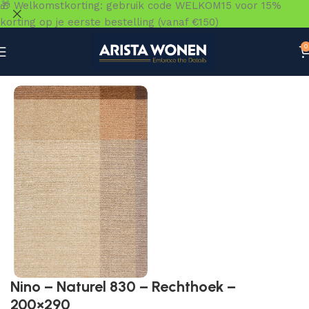
🎁 Welkomstkorting: gebruik code WELKOM15 voor 15%
korting op je eerste bestelling (vanaf €150)
0
Home
»
Winkel
»
Vloeren
»
Vloerkleden
»
Nino – Naturel 
Nino – Naturel 830 – Rechthoek –
200×290