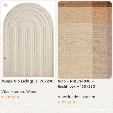
Monza 815 Lichtgrijs 170×230
Nino – Naturel 830 –
Rechthoek – 160×230
Vloerkleden
,
Wonen
€
799,00
Vloerkleden
,
Wonen
€
239,00
Toevoegen aan winkelwagen
Toevoegen aan winkelwagen