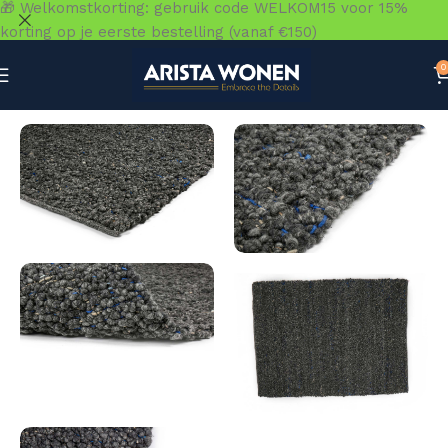
🎁 Welkomstkorting: gebruik code WELKOM15 voor 15%
korting op je eerste bestelling (vanaf €150)
0
Home
»
Winkel
»
Vloeren
»
Vloerkleden
»
Modena Grijs 916