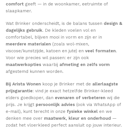
comfort
geeft — in de woonkamer, eetruimte of
slaapkamer.
Wat Brinker onderscheidt, is de balans tussen
design &
dagelijks gebruik
. De kleden voelen vol en
comfortabel, blijven mooi in vorm en zijn er in
meerdere materialen
(zoals wol-mixen,
viscose/kunstzijde, katoen en jute) en
veel formaten
.
Voor wie precies wil passen: er zijn ook
maatwerkopties
waarbij
afmeting en zelfs vorm
afgestemd kunnen worden.
Bij Arista Wonen
koop je Brinker met de
allerlaagste
prijsgarantie
: vind je exact hetzelfde Brinker-kleed
elders goedkoper, dan
evenaren of verbeteren
wij die
prijs. Je krijgt
persoonlijk advies
(ook via WhatsApp of
e-mail), kunt terecht in onze
fysieke winkel
en we
denken mee over
maatwerk, kleur en onderhoud
—
zodat het vloerkleed perfect aansluit op jouw interieur.