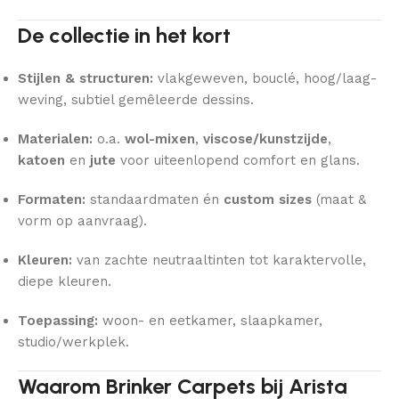
De collectie in het kort
Stijlen & structuren:
vlakgeweven, bouclé, hoog/laag-
weving, subtiel gemêleerde dessins.
Materialen:
o.a.
wol-mixen
,
viscose/kunstzijde
,
katoen
en
jute
voor uiteenlopend comfort en glans.
Formaten:
standaardmaten én
custom sizes
(maat &
vorm op aanvraag).
Kleuren:
van zachte neutraaltinten tot karaktervolle,
diepe kleuren.
Toepassing:
woon- en eetkamer, slaapkamer,
studio/werkplek.
Waarom Brinker Carpets bij Arista