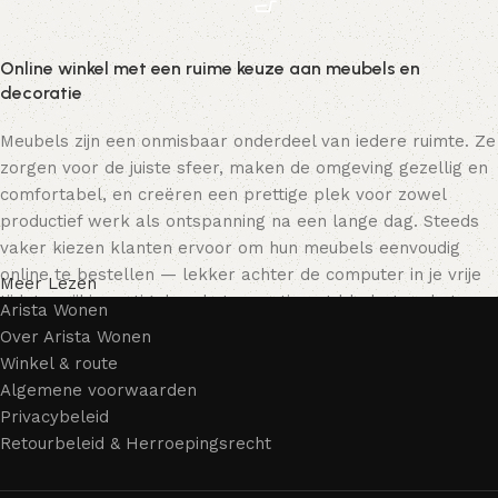
Online winkel met een ruime keuze aan meubels en
decoratie
Meubels zijn een onmisbaar onderdeel van iedere ruimte. Ze
zorgen voor de juiste sfeer, maken de omgeving gezellig en
comfortabel, en creëren een prettige plek voor zowel
productief werk als ontspanning na een lange dag. Steeds
vaker kiezen klanten ervoor om hun meubels eenvoudig
online te bestellen — lekker achter de computer in je vrije
Meer Lezen
tijd, terwijl je rustig door het assortiment bladert en het
Arista Wonen
meubelstuk kiest dat bij je past. Onze online winkel biedt
Over Arista Wonen
een uitgebreide catalogus met meubels voor zowel thuis als
Winkel & route
kantoor.
Algemene voorwaarden
Privacybeleid
Meubelproductie is een moderne vorm van kunst
Retourbeleid & Herroepingsrecht
Meubelfabrikanten en ontwerpers van woonartikelen