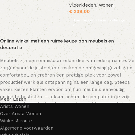
Vloerkleden
,
Wonen
€
239,00
Toevoegen aan winkelwagen
Online winkel met een ruime keuze aan meubels en
decoratie
Meubels zijn een onmisbaar onderdeel van iedere ruimte. Ze
zorgen voor de juiste sfeer, maken de omgeving gezellig en
comfortabel, en creëren een prettige plek voor zowel
productief werk als ontspanning na een lange dag. Steeds
vaker kiezen klanten ervoor om hun meubels eenvoudig
online te bestellen — lekker achter de computer in je vrije
Meer Lezen
tijd, terwijl je rustig door het assortiment bladert en het
Arista Wonen
meubelstuk kiest dat bij je past. Onze online winkel biedt
Over Arista Wonen
een uitgebreide catalogus met meubels voor zowel thuis als
Winkel & route
kantoor.
Algemene voorwaarden