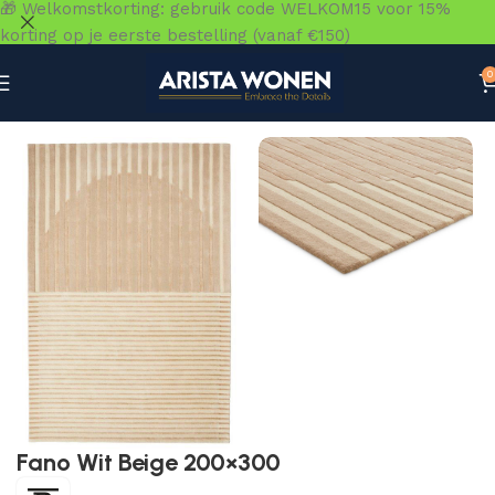
🎁 Welkomstkorting: gebruik code WELKOM15 voor 15%
korting op je eerste bestelling (vanaf €150)
0
Home
»
Winkel
»
Vloeren
»
Vloerkleden
»
Fano Wit Beige 2
Fano Wit Beige 200×300