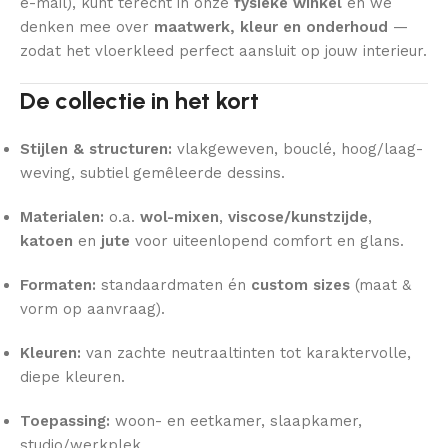
e-mail), kunt terecht in onze
fysieke winkel
en we
denken mee over
maatwerk, kleur en onderhoud
—
zodat het vloerkleed perfect aansluit op jouw interieur.
De collectie in het kort
Stijlen & structuren:
vlakgeweven, bouclé, hoog/laag-
weving, subtiel gemêleerde dessins.
Materialen:
o.a.
wol-mixen
,
viscose/kunstzijde
,
katoen
en
jute
voor uiteenlopend comfort en glans.
Formaten:
standaardmaten én
custom sizes
(maat &
vorm op aanvraag).
Kleuren:
van zachte neutraaltinten tot karaktervolle,
diepe kleuren.
Toepassing:
woon- en eetkamer, slaapkamer,
studio/werkplek.