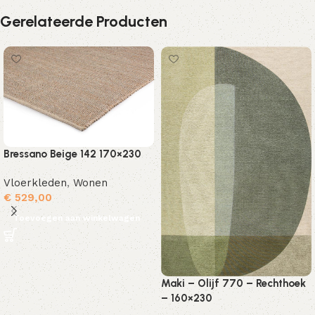
Gerelateerde Producten
Bressano Beige 142 170×230
Vloerkleden
,
Wonen
€
529,00
Toevoegen aan winkelwagen
Maki – Olijf 770 – Rechthoek
– 160×230