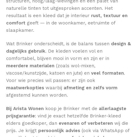
structuren, hoog/laag-wevingen en een palet van
naturelle tinten tot uitgesproken accenten. Het
resultaat is een kleed dat je interieur
rust, textuur en
comfort
geeft — in de woonkamer, eetruimte of
slaapkamer.
Wat Brinker onderscheidt, is de balans tussen
design &
dagelijks gebruik
. De kleden voelen vol en
comfortabel, blijven mooi in vorm en zijn er in
meerdere materialen
(zoals wol-mixen,
viscose/kunstzijde, katoen en jute) en
veel formaten
.
Voor wie precies wil passen: er zijn ook
maatwerkopties
waarbij
afmeting en zelfs vorm
afgestemd kunnen worden.
Bij Arista Wonen
koop je Brinker met de
allerlaagste
prijsgarantie
: vind je exact hetzelfde Brinker-kleed
elders goedkoper, dan
evenaren of verbeteren
wij die
prijs. Je krijgt
persoonlijk advies
(ook via WhatsApp of