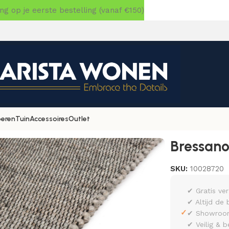
 op je eerste bestelling (vanaf €150)
oeren
Tuin
Accessoires
Outlet
34 200×300
Bressano
SKU:
10028720
✔ Gratis ve
✔ Altijd de 
✓
✔ Showroom 
✔ Veilig & b