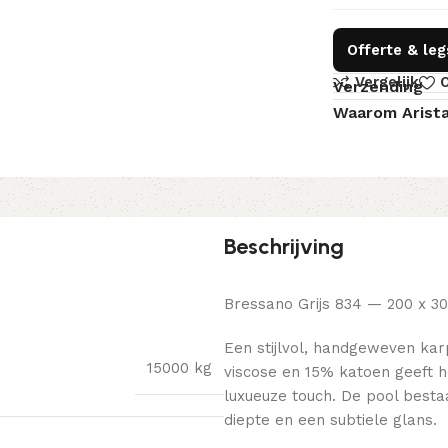
Offerte & le
Vergelijk
O
Verzending
Waarom Arist
Beschrijving
Bressano Grijs 834 — 200 x 3
Een stijlvol, handgeweven kar
15000 kg
viscose en 15% katoen geeft he
luxueuze touch. De pool besta
diepte en een subtiele glans.