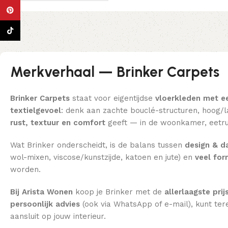
Pinterest
TikTok
Merkverhaal — Brinker Carpets
Brinker Carpets
staat voor eigentijdse
vloerkleden met e
textielgevoel
: denk aan zachte bouclé-structuren, hoog/la
rust, textuur en comfort
geeft — in de woonkamer, eetru
Wat Brinker onderscheidt, is de balans tussen
design & da
wol-mixen, viscose/kunstzijde, katoen en jute) en
veel fo
worden.
Bij Arista Wonen
koop je Brinker met de
allerlaagste prij
persoonlijk advies
(ook via WhatsApp of e-mail), kunt ter
aansluit op jouw interieur.