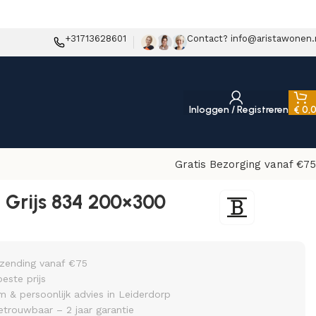
+31713628601
Contact? info@aristawonen.
Inloggen / Registreren
€
0,
Gratis Bezorging vanaf €75
 Grijs 834 200×300
rzending vanaf €75
beste prijs
& persoonlijk advies in Leiderdorp
etrouwbaar – 2 jaar garantie