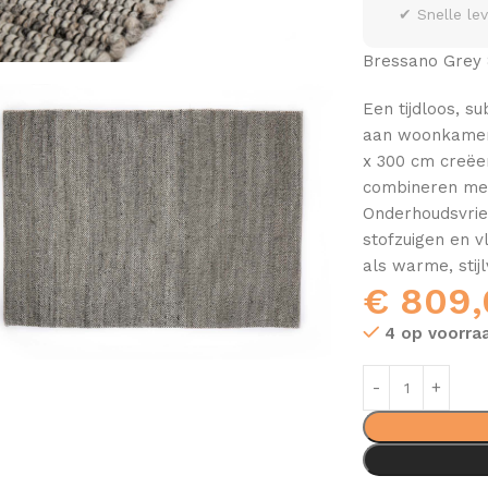
✔ Snelle le
Bressano Grey 
Een tijdloos, s
aan woonkamer,
x 300 cm creëer
combineren met
Onderhoudsvrien
stofzuigen en v
als warme, stijl
€
809,
4 op voorra