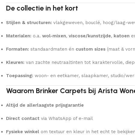
De collectie in het kort
Stijlen & structuren:
vlakgeweven, bouclé, hoog/laag-wevi
Materialen:
o.a.
wol-mixen
,
viscose/kunstzijde
,
katoen
e
Formaten:
standaardmaten én
custom sizes
(maat & vorm
Kleuren:
van zachte neutraaltinten tot karaktervolle, diep
Toepassing:
woon- en eetkamer, slaapkamer, studio/wer
Waarom Brinker Carpets bij Arista Won
Altijd de allerlaagste prijsgarantie
Direct contact
via WhatsApp of e-mail
Fysieke winkel
om textuur en kleur in het echt te bekijke