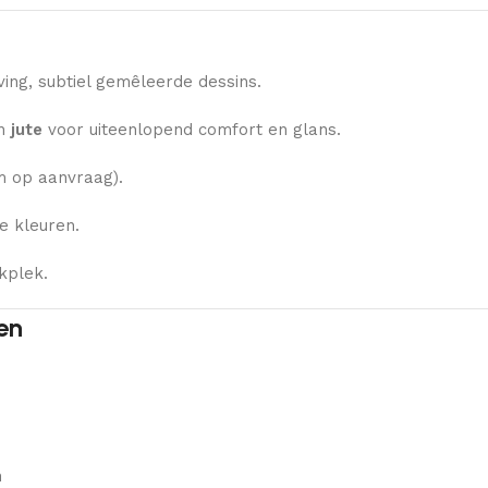
ng, subtiel gemêleerde dessins.
n
jute
voor uiteenlopend comfort en glans.
 op aanvraag).
e kleuren.
kplek.
en
n