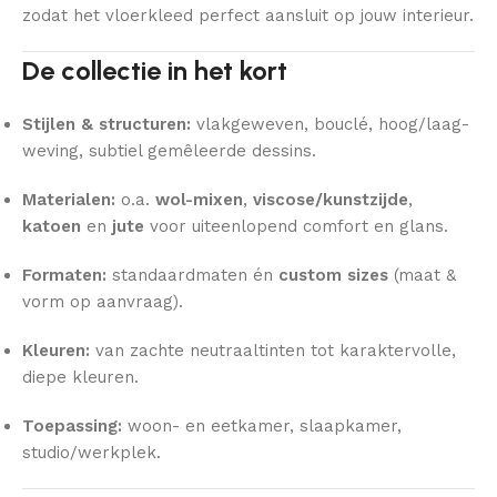
zodat het vloerkleed perfect aansluit op jouw interieur.
De collectie in het kort
Stijlen & structuren:
vlakgeweven, bouclé, hoog/laag-
weving, subtiel gemêleerde dessins.
Materialen:
o.a.
wol-mixen
,
viscose/kunstzijde
,
katoen
en
jute
voor uiteenlopend comfort en glans.
Formaten:
standaardmaten én
custom sizes
(maat &
vorm op aanvraag).
Kleuren:
van zachte neutraaltinten tot karaktervolle,
diepe kleuren.
Toepassing:
woon- en eetkamer, slaapkamer,
studio/werkplek.