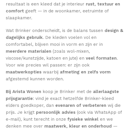
resultaat is een kleed dat je interieur
rust, textuur en
comfort
geeft — in de woonkamer, eetruimte of
slaapkamer.
Wat Brinker onderscheidt, is de balans tussen
design &
dagelijks gebruik
. De kleden voelen vol en
comfortabel, blijven mooi in vorm en zijn er in
meerdere materialen
(zoals wol-mixen,
viscose/kunstzijde, katoen en jute) en
veel formaten
.
Voor wie precies wil passen: er zijn ook
maatwerkopties
waarbij
afmeting en zelfs vorm
afgestemd kunnen worden.
Bij Arista Wonen
koop je Brinker met de
allerlaagste
prijsgarantie
: vind je exact hetzelfde Brinker-kleed
elders goedkoper, dan
evenaren of verbeteren
wij die
prijs. Je krijgt
persoonlijk advies
(ook via WhatsApp of
e-mail), kunt terecht in onze
fysieke winkel
en we
denken mee over
maatwerk, kleur en onderhoud
—