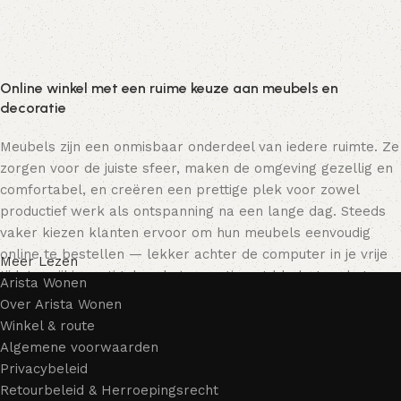
Online winkel met een ruime keuze aan meubels en
decoratie
Meubels zijn een onmisbaar onderdeel van iedere ruimte. Ze
zorgen voor de juiste sfeer, maken de omgeving gezellig en
comfortabel, en creëren een prettige plek voor zowel
productief werk als ontspanning na een lange dag. Steeds
vaker kiezen klanten ervoor om hun meubels eenvoudig
online te bestellen — lekker achter de computer in je vrije
Meer Lezen
tijd, terwijl je rustig door het assortiment bladert en het
Arista Wonen
meubelstuk kiest dat bij je past. Onze online winkel biedt
Over Arista Wonen
een uitgebreide catalogus met meubels voor zowel thuis als
Winkel & route
kantoor.
Algemene voorwaarden
Privacybeleid
Meubelproductie is een moderne vorm van kunst
Retourbeleid & Herroepingsrecht