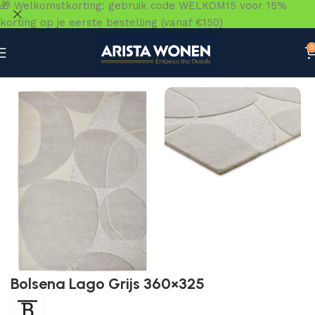
🎁 Welkomstkorting: gebruik code WELKOM15 voor 15%
korting op je eerste bestelling (vanaf €150)
0
Home
»
Winkel
»
Vloeren
»
Vloerkleden
»
Bolsena Lago Gri
Bolsena Lago Grijs 360×325