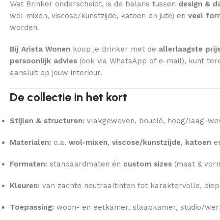
Wat Brinker onderscheidt, is de balans tussen
design & da
wol-mixen, viscose/kunstzijde, katoen en jute) en
veel fo
worden.
Bij Arista Wonen
koop je Brinker met de
allerlaagste prij
persoonlijk advies
(ook via WhatsApp of e-mail), kunt ter
aansluit op jouw interieur.
De collectie in het kort
Stijlen & structuren:
vlakgeweven, bouclé, hoog/laag-wevi
Materialen:
o.a.
wol-mixen
,
viscose/kunstzijde
,
katoen
e
Formaten:
standaardmaten én
custom sizes
(maat & vorm
Kleuren:
van zachte neutraaltinten tot karaktervolle, diep
Toepassing:
woon- en eetkamer, slaapkamer, studio/wer