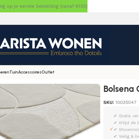
 op je eerste bestelling (vanaf €150)
oeren
Tuin
Accessoires
Outlet
0×400
Bolsena 
SKU:
10035047
✔ Gratis ve
✔ Altijd de 
✓
✔ Showroom 
✔ Veilig & b