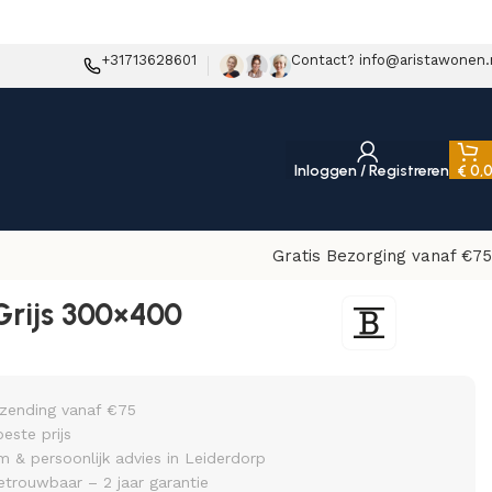
+31713628601
Contact? info@aristawonen.
Inloggen / Registreren
€
0,
Gratis Bezorging vanaf €75
Grijs 300×400
rzending vanaf €75
beste prijs
& persoonlijk advies in Leiderdorp
etrouwbaar – 2 jaar garantie