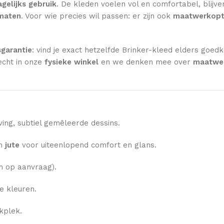
gelijks gebruik
. De kleden voelen vol en comfortabel, blijve
rmaten
. Voor wie precies wil passen: er zijn ook
maatwerkopt
sgarantie
: vind je exact hetzelfde Brinker-kleed elders goed
echt in onze
fysieke winkel
en we denken mee over
maatwer
ng, subtiel gemêleerde dessins.
n
jute
voor uiteenlopend comfort en glans.
 op aanvraag).
e kleuren.
kplek.