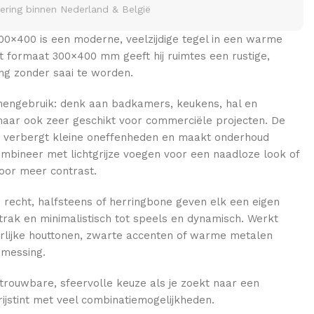
vering binnen Nederland & België
00×400 is een moderne, veelzijdige tegel in een warme
het formaat 300×400 mm geeft hij ruimtes een rustige,
ling zonder saai te worden.
nnengebruik: denk aan badkamers, keukens, hal en
ar ook zeer geschikt voor commerciële projecten. De
ur verbergt kleine oneffenheden en maakt onderhoud
mbineer met lichtgrijze voegen voor een naadloze look of
voor meer contrast.
 recht, halfsteens of herringbone geven elk een eigen
trak en minimalistisch tot speels en dynamisch. Werkt
rlijke houttonen, zwarte accenten of warme metalen
 messing.
trouwbare, sfeervolle keuze als je zoekt naar een
jstint met veel combinatiemogelijkheden.