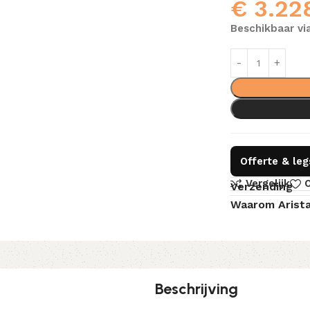
€
3.22
Beschikbaar vi
Offerte & le
Vergelijk
O
Verzending
Waarom Arist
Beschrijving