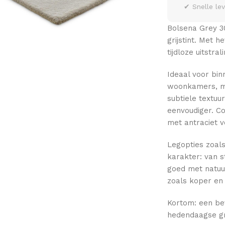
✔ Snelle le
Bolsena Grey 3
grijstint. Met 
tijdloze uitstra
Ideaal voor bi
woonkamers, ma
subtiele textu
eenvoudiger. Co
met antraciet 
Legopties zoals
karakter: van s
goed met natuu
zoals koper en
Kortom: een be
hedendaagse gri