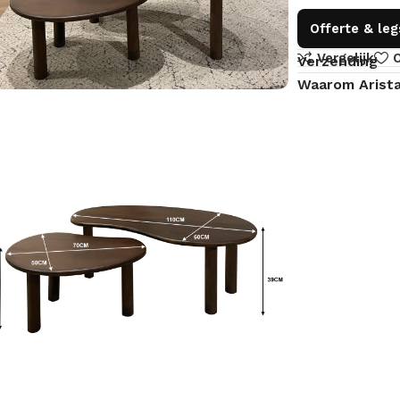
Offerte & le
Vergelijk
O
Verzending
Waarom Arist