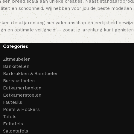
 een breed scala aan unieke creaties. Naast standaardpro
teit en schoonheid. Wij hebben voor jou de beste modellen
ken die al jarenlang hun vakmanschap en eerlijkheid bewijz
gn en optimale veiligheid — zodat je jarenlang kunt genieten 
Categories
Zitmeubelen
Bankstellen
Barkrukken & Barstoelen
Bureaustoelen
Eetkamerbanken
Eetkamerstoelen
Fauteuils
Poefs & Hockers
Tafels
Eettafels
Salontafels