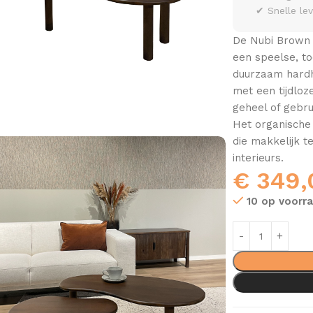
✔ Snelle le
De Nubi Brown 
een speelse, to
duurzaam hardh
met een tijdloz
geheel of gebrui
Het organische 
die makkelijk 
interieurs.
€
349,
10 op voorr