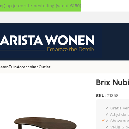
 op je eerste bestelling (vanaf €150)
oeren
Tuin
Accessoires
Outlet
van 2
Brix Nubi
SKU:
21358
✔ Gratis ve
✔ Altijd de 
✓
✔ Showroom 
✔ Veilig & b