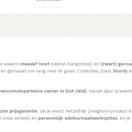
ls waarin
massief hout
(veelal mangohout) en
(zwart) gecoa
eel en gemaakt om lang mee te gaan. Collecties zoals
Sturdy
e
wroom/experience center in Elst (Gld)
. Vanuit daar present
gste prijsgarantie
: zie je exact hetzelfde Livingfurn-product
n onze winkel) en
persoonlijk advies/maatwerkopties
, en j