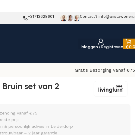
+31713628601
Contact? info@aristawonen.
Inloggen / Registreren
€
0,
Gratis Bezorging vanaf €75
 Bruin set van 2
rzending vanaf €75
beste prijs
& persoonlijk advies in Leiderdorp
etrouwbaar – 2 jaar garantie