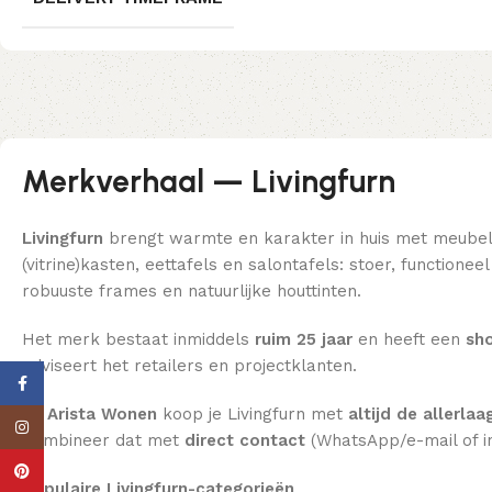
Merkverhaal — Livingfurn
Livingfurn
brengt warmte en karakter in huis met meube
(vitrine)kasten, eettafels en salontafels: stoer, function
robuuste frames en natuurlijke houttinten.
Het merk bestaat inmiddels
ruim 25 jaar
en heeft een
sho
adviseert het retailers en projectklanten.
Facebook
Bij Arista Wonen
koop je Livingfurn met
altijd de allerlaa
Instagram
Combineer dat met
direct contact
(WhatsApp/e-mail of i
Pinterest
Populaire Livingfurn-categorieën