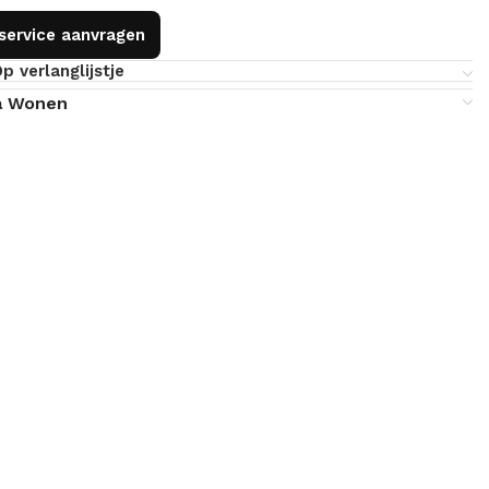
gservice aanvragen
p verlanglijstje
a Wonen