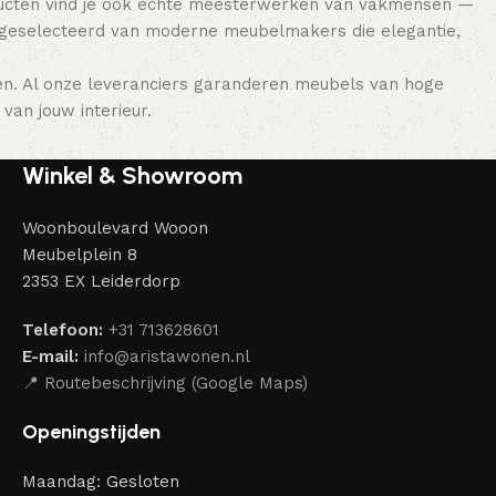
ducten vind je ook echte meesterwerken van vakmensen —
 geselecteerd van moderne meubelmakers die elegantie,
en. Al onze leveranciers garanderen meubels van hoge
van jouw interieur.
Winkel & Showroom
Woonboulevard Wooon
Meubelplein 8
2353 EX Leiderdorp
Telefoon:
+31 713628601
E-mail:
info@aristawonen.nl
📍 Routebeschrijving (Google Maps)
Openingstijden
Maandag: Gesloten