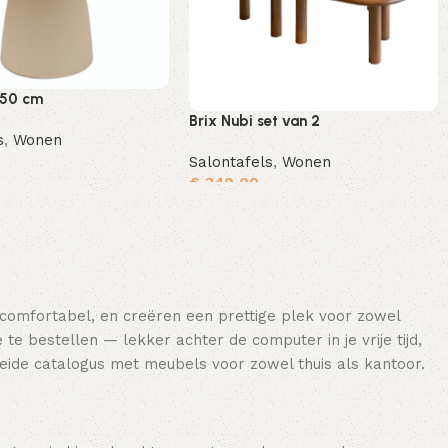
 50 cm
Brix Nubi set van 2
s
,
Wonen
Salontafels
,
Wonen
€
349,00
Toevoegen aan winkelwagen
Toevoegen aan winkelwagen
 comfortabel, en creëren een prettige plek voor zowel
e bestellen — lekker achter de computer in je vrije tijd,
breide catalogus met meubels voor zowel thuis als kantoor.