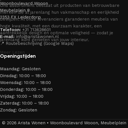
Woonboulevard Wooon
Ons assortiment bestaat uit producten van betrouwbare
Meubelplein 8
merken die al jarenlang hun vakmanschap en eerlijkheid
2353 EX Leiderdorp
bewijzen. Al onze leveranciers garanderen meubels van
hoge kwaliteit, met een duurzaam karakter, een
Telefoon:
+31 713628601
aantrekkelijk design en optimale veiligheid — zodat je
E-mail:
info@aristawonen.nl
jarenlang kunt genieten van jouw interieur.
📍 Routebeschrijving (Google Maps)
Meer Lezen
Openingstijden
Maandag: Gesloten
Dinsdag: 10:00 – 18:00
Woensdag: 10:00 – 18:00
Donderdag: 10:00 – 18:00
Vrijdag: 10:00 – 18:00
Zaterdag: 10:00 – 18:00
Zondag: Gesloten
© 2026 Arista Wonen • Woonboulevard Wooon, Meubelplein