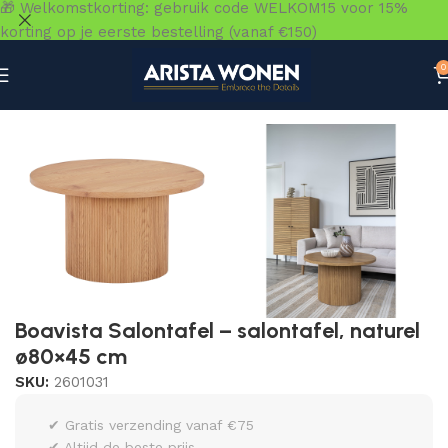
🎁 Welkomstkorting: gebruik code WELKOM15 voor 15%
korting op je eerste bestelling (vanaf €150)
0
Home
»
Winkel
»
Tafels
»
Salontafels
»
Boavista Salontafel
Boavista Salontafel – salontafel, naturel
ø80×45 cm
SKU:
2601031
✔ Gratis verzending vanaf €75
✔ Altijd de beste prijs