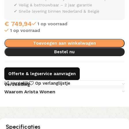
✔ Veilig & betrouwbaar – 2 jaar garantie
✔ Snelle levering binnen Nederland & België
€
749,94
1 op voorraad
1 op voorraad
Toevoegen aan winkelwagen
Bestel nu
Offerte & legservice aanvragen
Vergelijk
Op verlanglijstje
Verzending
Waarom Arista Wonen
Specificaties