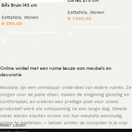
Cortez 270 cm
Brix Bruin 140 cm
Eettafels
,
Wonen
Eettafels
,
Wonen
€
1.099,00
€
599,00
Toevoegen aan winkelwagen
Toevoegen aan winkelwagen
Online winkel met een ruime keuze aan meubels en
decoratie
Meubels zijn een onmisbaar onderdeel van iedere ruimte. Ze
zorgen voor de juiste sfeer, maken de omgeving gezellig en
comfortabel, en creëren een prettige plek voor zowel
productief werk als ontspanning na een lange dag. Steeds
vaker kiezen klanten ervoor om hun meubels eenvoudig
online te bestellen — lekker achter de computer in je vrije
Meer Lezen
tijd, terwijl je rustig door het assortiment bladert en het