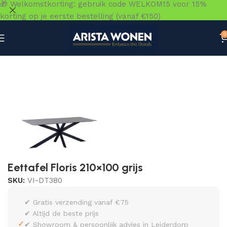
🎁 Welkomstkorting: gebruik code WELKOM15 voor 15%
korting op je eerste bestelling (vanaf €150)
0
Home
»
Winkel
»
Tafels
»
Eettafels
»
Eettafel Floris 210×100
Eettafel Floris 210×100 grijs
SKU:
VI-DT380
✔ Gratis verzending vanaf €75
✔ Altijd de beste prijs
✓
✔ Showroom & persoonlijk advies in Leiderdorp