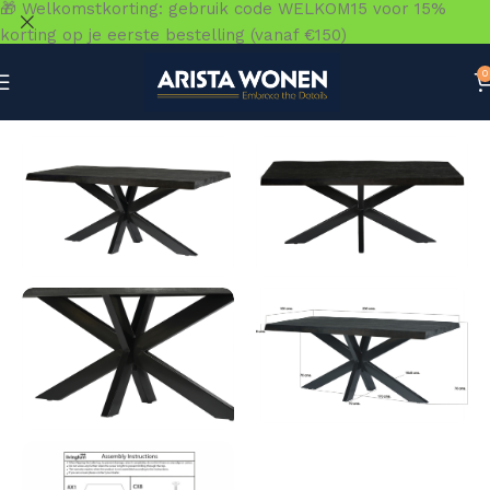
🎁 Welkomstkorting: gebruik code WELKOM15 voor 15%
korting op je eerste bestelling (vanaf €150)
0
Home
»
Winkel
»
Tafels
»
Eettafels
»
Norris boomtopspin 