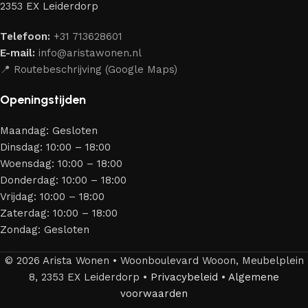
2353 EX Leiderdorp
bewijzen. Al onze leveranciers garanderen meubels van
hoge kwaliteit, met een duurzaam karakter, een
Telefoon:
+31 713628601
aantrekkelijk design en optimale veiligheid — zodat je
E-mail:
info@aristawonen.nl
jarenlang kunt genieten van jouw interieur.
📍 Routebeschrijving (Google Maps)
Openingstijden
Maandag: Gesloten
Dinsdag: 10:00 – 18:00
Woensdag: 10:00 – 18:00
Donderdag: 10:00 – 18:00
Vrijdag: 10:00 – 18:00
Zaterdag: 10:00 – 18:00
Zondag: Gesloten
© 2026 Arista Wonen • Woonboulevard Wooon, Meubelplein
8, 2353 EX Leiderdorp •
Privacybeleid
•
Algemene
voorwaarden