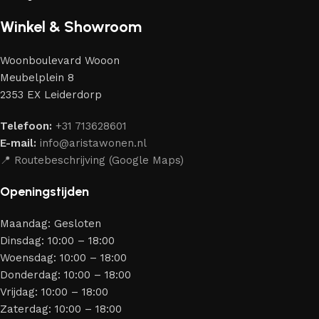
de beste modellen geselecteerd van moderne
Winkel & Showroom
meubelmakers die elegantie, kwaliteit en functionaliteit
perfect weten te combineren.
Woonboulevard Wooon
Ons assortiment bestaat uit producten van betrouwbare
Meubelplein 8
merken die al jarenlang hun vakmanschap en eerlijkheid
2353 EX Leiderdorp
bewijzen. Al onze leveranciers garanderen meubels van
hoge kwaliteit, met een duurzaam karakter, een
Telefoon:
+31 713628601
aantrekkelijk design en optimale veiligheid — zodat je
E-mail:
info@aristawonen.nl
jarenlang kunt genieten van jouw interieur.
📍 Routebeschrijving (Google Maps)
Openingstijden
Maandag: Gesloten
Dinsdag: 10:00 – 18:00
Woensdag: 10:00 – 18:00
Donderdag: 10:00 – 18:00
Vrijdag: 10:00 – 18:00
Zaterdag: 10:00 – 18:00