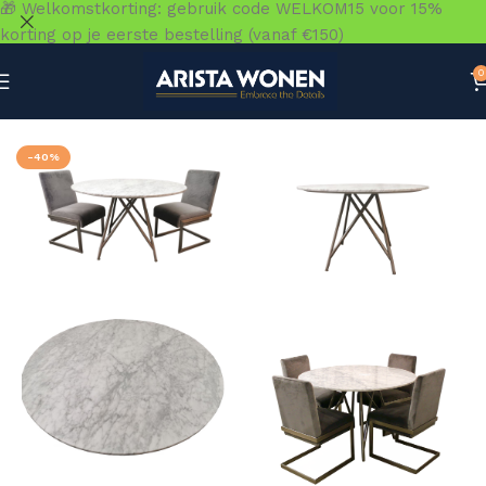
🎁 Welkomstkorting: gebruik code WELKOM15 voor 15%
korting op je eerste bestelling (vanaf €150)
0
Home
»
Winkel
»
Tafels
»
Eettafels
»
Coral ronde eettafel 
-40%