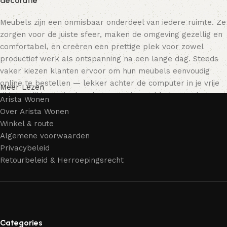
decoratie
Meubels zijn een onmisbaar onderdeel van iedere ruimte. Ze
zorgen voor de juiste sfeer, maken de omgeving gezellig en
comfortabel, en creëren een prettige plek voor zowel
productief werk als ontspanning na een lange dag. Steeds
vaker kiezen klanten ervoor om hun meubels eenvoudig
online te bestellen — lekker achter de computer in je vrije
Meer Lezen
tijd, terwijl je rustig door het assortiment bladert en het
Arista Wonen
meubelstuk kiest dat bij je past. Onze online winkel biedt
Over Arista Wonen
een uitgebreide catalogus met meubels voor zowel thuis als
Winkel & route
kantoor.
Algemene voorwaarden
Privacybeleid
Meubelproductie is een moderne vorm van kunst
Retourbeleid & Herroepingsrecht
Meubelfabrikanten en ontwerpers van woonartikelen
bieden een breed scala aan unieke creaties. Naast
standaardproducten vind je ook echte meesterwerken van
vakmensen — meubels die gewaardeerd worden door
Categories
liefhebbers van kwaliteit en schoonheid. Wij hebben voor jou