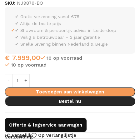
SKU:
NJ9876-BO
✔ Gratis verzending vanaf €75
✔ Altijd de beste prijs
✓
✔ Showroom & persoonlijk advies in Leiderdorp
✔ Veilig & betrouwbaar – 2 jaar garantie
✔ Snelle levering binnen Nederland & België
€
7.999,00
10 op voorraad
10 op voorraad
Toevoegen aan winkelwagen
Bestel nu
Offerte & legservice aanvragen
Vergelijk
Op verlanglijstje
Verzending