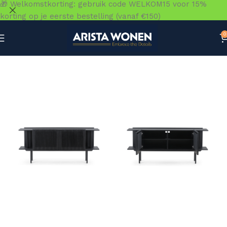
🎁 Welkomstkorting: gebruik code WELKOM15 voor 15%
korting op je eerste bestelling (vanaf €150)
0
Home
»
Winkel
»
Kasten
»
Dressoirs
»
Groot dressoir met 