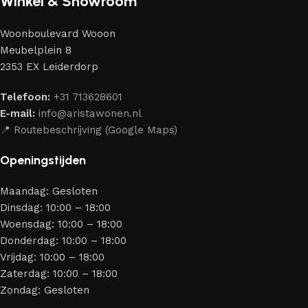
Winkel & Showroom
meubelmakers die elegantie, kwaliteit en functionaliteit
perfect weten te combineren.
Woonboulevard Wooon
Ons assortiment bestaat uit producten van betrouwbare
Meubelplein 8
merken die al jarenlang hun vakmanschap en eerlijkheid
2353 EX Leiderdorp
bewijzen. Al onze leveranciers garanderen meubels van
hoge kwaliteit, met een duurzaam karakter, een
Telefoon:
+31 713628601
aantrekkelijk design en optimale veiligheid — zodat je
E-mail:
info@aristawonen.nl
jarenlang kunt genieten van jouw interieur.
📍 Routebeschrijving (Google Maps)
Openingstijden
Maandag: Gesloten
Dinsdag: 10:00 – 18:00
Woensdag: 10:00 – 18:00
Donderdag: 10:00 – 18:00
Vrijdag: 10:00 – 18:00
Zaterdag: 10:00 – 18:00
Zondag: Gesloten