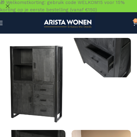
🎁 Welkomstkorting: gebruik code WELKOM15 voor 15%
korting op je eerste bestelling (vanaf €150)
0
Home
»
Winkel
»
Kasten
»
Boekenkast
»
Norris 100 cm