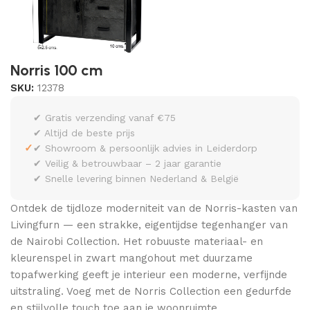
Norris 100 cm
SKU:
12378
✔ Gratis verzending vanaf €75
✔ Altijd de beste prijs
✓
✔ Showroom & persoonlijk advies in Leiderdorp
✔ Veilig & betrouwbaar – 2 jaar garantie
✔ Snelle levering binnen Nederland & België
Ontdek de tijdloze moderniteit van de Norris-kasten van
Livingfurn — een strakke, eigentijdse tegenhanger van
de Nairobi Collection. Het robuuste materiaal- en
kleurenspel in zwart mangohout met duurzame
topafwerking geeft je interieur een moderne, verfijnde
uitstraling. Voeg met de Norris Collection een gedurfde
en stijlvolle touch toe aan je woonruimte.