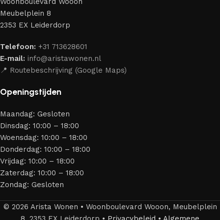
Woonboulevard Wooon
Ons assortiment bestaat uit producten van betrouwbare
Meubelplein 8
merken die al jarenlang hun vakmanschap en eerlijkheid
2353 EX Leiderdorp
bewijzen. Al onze leveranciers garanderen meubels van
hoge kwaliteit, met een duurzaam karakter, een
Telefoon:
+31 713628601
aantrekkelijk design en optimale veiligheid — zodat je
E-mail:
info@aristawonen.nl
jarenlang kunt genieten van jouw interieur.
📍 Routebeschrijving (Google Maps)
Openingstijden
Maandag: Gesloten
Dinsdag: 10:00 – 18:00
Woensdag: 10:00 – 18:00
Donderdag: 10:00 – 18:00
Vrijdag: 10:00 – 18:00
Zaterdag: 10:00 – 18:00
Zondag: Gesloten
© 2026 Arista Wonen • Woonboulevard Wooon, Meubelplein
8, 2353 EX Leiderdorp •
Privacybeleid
•
Algemene