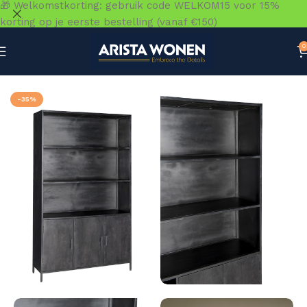
🎁 Welkomstkorting: gebruik code WELKOM15 voor 15%
korting op je eerste bestelling (vanaf €150)
0
Home
»
Winkel
»
Kasten
»
Boekenkast
»
Kala 120 cm
-35%