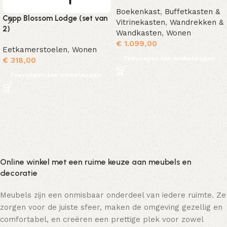
Boekenkast
,
Buffetkasten &
Capp Blossom Lodge (set van
Vitrinekasten
,
Wandrekken &
2)
Wandkasten
,
Wonen
€
1.099,00
Eetkamerstoelen
,
Wonen
Toevoegen aan winkelwagen
€
318,00
Toevoegen aan winkelwagen
Online winkel met een ruime keuze aan meubels en
decoratie
Meubels zijn een onmisbaar onderdeel van iedere ruimte. Ze
zorgen voor de juiste sfeer, maken de omgeving gezellig en
comfortabel, en creëren een prettige plek voor zowel