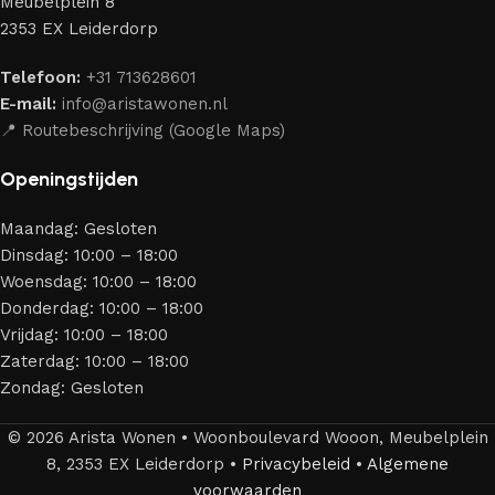
Meubelplein 8
merken die al jarenlang hun vakmanschap en eerlijkheid
2353 EX Leiderdorp
bewijzen. Al onze leveranciers garanderen meubels van
hoge kwaliteit, met een duurzaam karakter, een
Telefoon:
+31 713628601
aantrekkelijk design en optimale veiligheid — zodat je
E-mail:
info@aristawonen.nl
jarenlang kunt genieten van jouw interieur.
📍 Routebeschrijving (Google Maps)
Openingstijden
Maandag: Gesloten
Dinsdag: 10:00 – 18:00
Woensdag: 10:00 – 18:00
Donderdag: 10:00 – 18:00
Vrijdag: 10:00 – 18:00
Zaterdag: 10:00 – 18:00
Zondag: Gesloten
© 2026 Arista Wonen • Woonboulevard Wooon, Meubelplein
8, 2353 EX Leiderdorp •
Privacybeleid
•
Algemene
voorwaarden