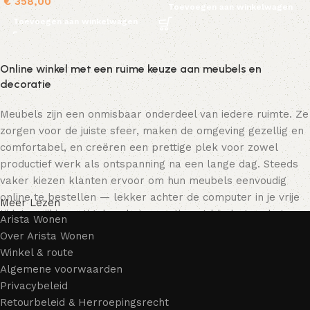
€
358,00
Toevoegen aan winkelwagen
Toevoegen aan winkelwagen
Online winkel met een ruime keuze aan meubels en
decoratie
Meubels zijn een onmisbaar onderdeel van iedere ruimte. Ze
zorgen voor de juiste sfeer, maken de omgeving gezellig en
comfortabel, en creëren een prettige plek voor zowel
productief werk als ontspanning na een lange dag. Steeds
vaker kiezen klanten ervoor om hun meubels eenvoudig
online te bestellen — lekker achter de computer in je vrije
Meer Lezen
tijd, terwijl je rustig door het assortiment bladert en het
Arista Wonen
meubelstuk kiest dat bij je past. Onze online winkel biedt
Over Arista Wonen
een uitgebreide catalogus met meubels voor zowel thuis als
Winkel & route
kantoor.
Algemene voorwaarden
Privacybeleid
Meubelproductie is een moderne vorm van kunst
Retourbeleid & Herroepingsrecht