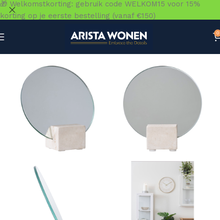
🎁 Welkomstkorting: gebruik code WELKOM15 voor 15%
korting op je eerste bestelling (vanaf €150)
0
Home
»
Winkel
»
Accessoires
»
Spiegels
»
Tafelspiegel – Ta