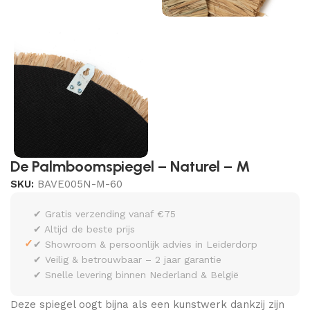
De Palmboomspiegel – Naturel – M
SKU:
BAVE005N-M-60
✔ Gratis verzending vanaf €75
✔ Altijd de beste prijs
✓
✔ Showroom & persoonlijk advies in Leiderdorp
✔ Veilig & betrouwbaar – 2 jaar garantie
✔ Snelle levering binnen Nederland & België
Deze spiegel oogt bijna als een kunstwerk dankzij zijn