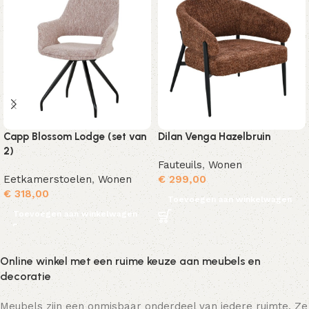
Capp Blossom Lodge (set van
Dilan Venga Hazelbruin
2)
Fauteuils
,
Wonen
Eetkamerstoelen
,
Wonen
€
299,00
€
318,00
Toevoegen aan winkelwagen
Toevoegen aan winkelwagen
Online winkel met een ruime keuze aan meubels en
decoratie
Meubels zijn een onmisbaar onderdeel van iedere ruimte. Ze