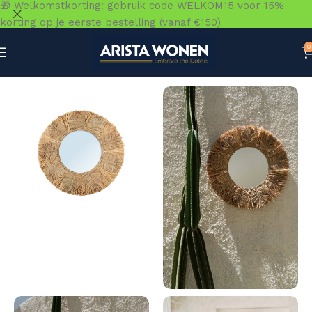
🎁 Welkomstkorting: gebruik code WELKOM15 voor 15%
korting op je eerste bestelling (vanaf €150)
0
Home
»
Winkel
»
Accessoires
»
Spiegels
»
De Palmboomspie