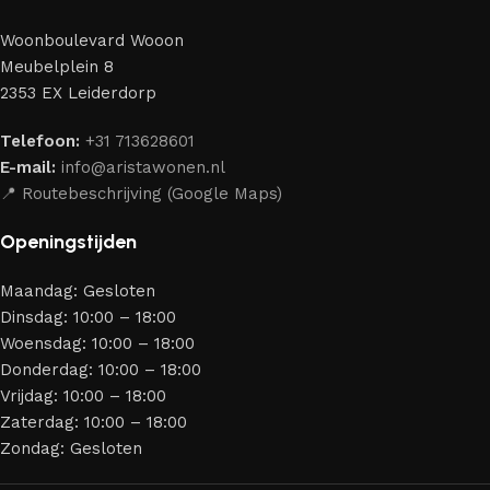
perfect weten te combineren.
Woonboulevard Wooon
Ons assortiment bestaat uit producten van betrouwbare
Meubelplein 8
merken die al jarenlang hun vakmanschap en eerlijkheid
2353 EX Leiderdorp
bewijzen. Al onze leveranciers garanderen meubels van
hoge kwaliteit, met een duurzaam karakter, een
Telefoon:
+31 713628601
aantrekkelijk design en optimale veiligheid — zodat je
E-mail:
info@aristawonen.nl
jarenlang kunt genieten van jouw interieur.
📍 Routebeschrijving (Google Maps)
Openingstijden
Maandag: Gesloten
Dinsdag: 10:00 – 18:00
Woensdag: 10:00 – 18:00
Donderdag: 10:00 – 18:00
Vrijdag: 10:00 – 18:00
Zaterdag: 10:00 – 18:00
Zondag: Gesloten