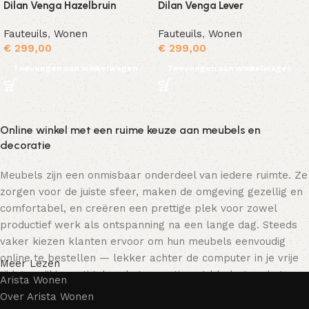
Dilan Venga Hazelbruin
Dilan Venga Lever
Fauteuils
,
Wonen
Fauteuils
,
Wonen
€
299,00
€
299,00
Toevoegen aan winkelwagen
Toevoegen aan winkelwagen
Online winkel met een ruime keuze aan meubels en
decoratie
Meubels zijn een onmisbaar onderdeel van iedere ruimte. Ze
zorgen voor de juiste sfeer, maken de omgeving gezellig en
comfortabel, en creëren een prettige plek voor zowel
productief werk als ontspanning na een lange dag. Steeds
vaker kiezen klanten ervoor om hun meubels eenvoudig
online te bestellen — lekker achter de computer in je vrije
Meer Lezen
tijd, terwijl je rustig door het assortiment bladert en het
Arista Wonen
meubelstuk kiest dat bij je past. Onze online winkel biedt
Over Arista Wonen
een uitgebreide catalogus met meubels voor zowel thuis als