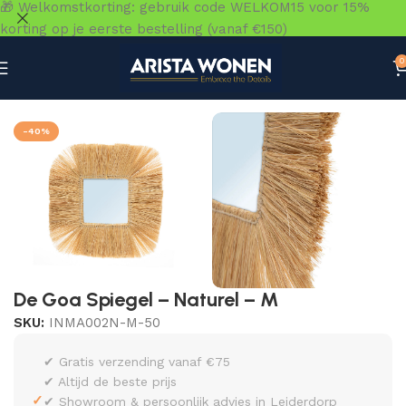
🎁 Welkomstkorting: gebruik code WELKOM15 voor 15%
korting op je eerste bestelling (vanaf €150)
0
Home
»
Winkel
»
Accessoires
»
Spiegels
»
De Goa Spiegel 
-40%
De Goa Spiegel – Naturel – M
SKU:
INMA002N-M-50
✔ Gratis verzending vanaf €75
✔ Altijd de beste prijs
✓
✔ Showroom & persoonlijk advies in Leiderdorp