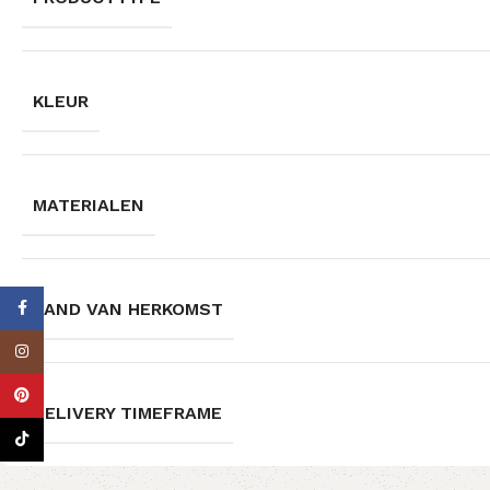
KLEUR
MATERIALEN
LAND VAN HERKOMST
Facebook
Instagram
Pinterest
DELIVERY TIMEFRAME
TikTok