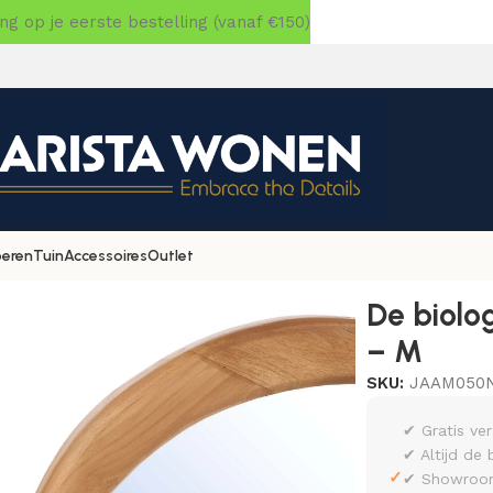
 op je eerste bestelling (vanaf €150)
oeren
Tuin
Accessoires
Outlet
piegel – Naturel – M
De biolo
– M
SKU:
JAAM050
✔ Gratis ve
✔ Altijd de 
✓
✔ Showroom 