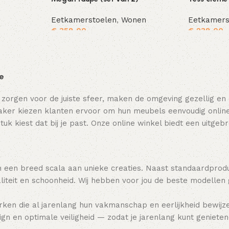
Eetkamerstoelen
,
Wonen
Eetkamers
€
358,00
€
238,00
Toevoegen aan winkelwagen
Toevoegen aan winkelwagen
ie
 zorgen voor de juiste sfeer, maken de omgeving gezellig en
ker kiezen klanten ervoor om hun meubels eenvoudig online t
tuk kiest dat bij je past. Onze online winkel biedt een uitge
 een breed scala aan unieke creaties. Naast standaardpro
teit en schoonheid. Wij hebben voor jou de beste modellen
ken die al jarenlang hun vakmanschap en eerlijkheid bewijz
gn en optimale veiligheid — zodat je jarenlang kunt genieten 