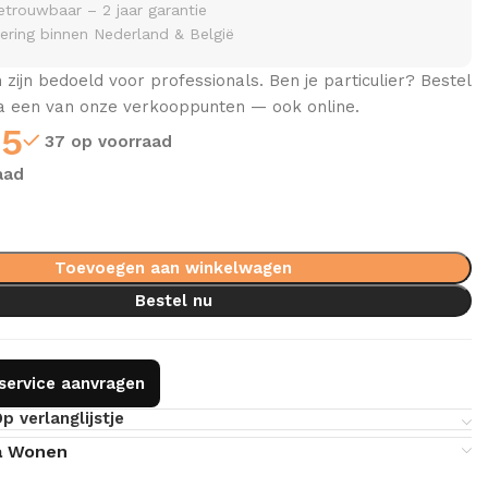
etrouwbaar – 2 jaar garantie
vering binnen Nederland & België
zijn bedoeld voor professionals. Ben je particulier? Bestel
ia een van onze verkooppunten — ook online.
95
37 op voorraad
aad
Toevoegen aan winkelwagen
Bestel nu
gservice aanvragen
p verlanglijstje
a Wonen