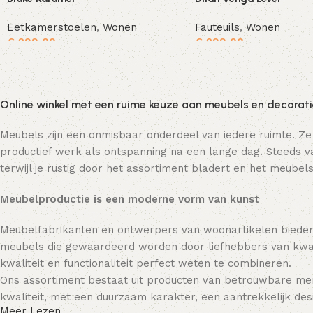
Eetkamerstoelen
,
Wonen
Fauteuils
,
Wonen
€
299,00
€
299,00
Toevoegen aan winkelwagen
Online winkel met een ruime keuze aan meubels en decorat
Meubels zijn een onmisbaar onderdeel van iedere ruimte. Ze
productief werk als ontspanning na een lange dag. Steeds va
terwijl je rustig door het assortiment bladert en het meubels
Meubelproductie is een moderne vorm van kunst
Meubelfabrikanten en ontwerpers van woonartikelen bieden
meubels die gewaardeerd worden door liefhebbers van kwali
kwaliteit en functionaliteit perfect weten te combineren.
Ons assortiment bestaat uit producten van betrouwbare mer
kwaliteit, met een duurzaam karakter, een aantrekkelijk desi
Meer Lezen