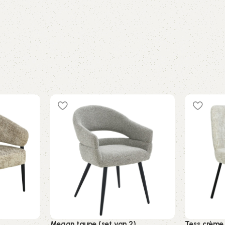
Megan taupe (set van 2)
Tess crème 