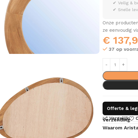
✔ Veilig & b
✔ Snelle le
Onze producten 
ze eenvoudig v
€
137,
37 op voorr
Offerte & le
Vergelijk
O
Verzending
Waarom Arist