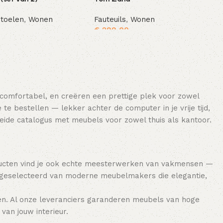
toelen
,
Wonen
Fauteuils
,
Wonen
€
299,00
Toevoegen aan winkelwagen
Toevoegen aan winkelwagen
 comfortabel, en creëren een prettige plek voor zowel
e bestellen — lekker achter de computer in je vrije tijd,
breide catalogus met meubels voor zowel thuis als kantoor.
ducten vind je ook echte meesterwerken van vakmensen —
 geselecteerd van moderne meubelmakers die elegantie,
en. Al onze leveranciers garanderen meubels van hoge
van jouw interieur.