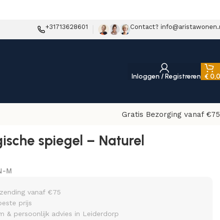
+31713628601
Contact? info@aristawonen.
Inloggen / Registreren
€
0,
Gratis Bezorging vanaf €75
gische spiegel – Naturel
N-M
rzending vanaf €75
beste prijs
& persoonlijk advies in Leiderdorp