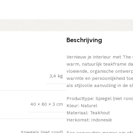
Beschrijving
Vernieuw je interieur met The
warm, natuurlijk teakframe da
vloeiende, organische ontwerp
3,4 kg
warmte en persoonlijkheid toe.
als stijlvolle aanvulling in de
Producttype: Spiegel (niet rond
40 × 60 × 3 cm
Kleur: Naturel
Materiaal: Teakhout
Herkomst: Indonesië
Spiegels (niet rond)
Een eenvoudige manier om sfee