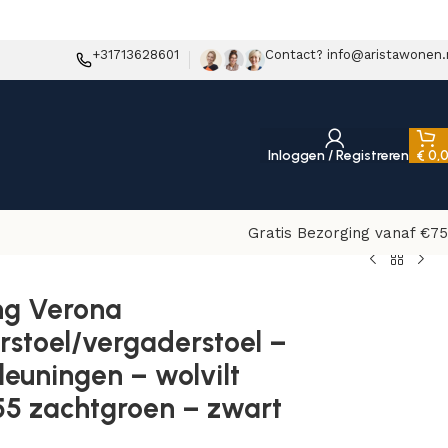
+31713628601
Contact? info@aristawonen.
Inloggen / Registreren
€
0,
Gratis Bezorging vanaf €75
 – wolvilt Fenice 455 zachtgroen – zwart
ng Verona
stoel/vergaderstoel –
euningen – wolvilt
55 zachtgroen – zwart