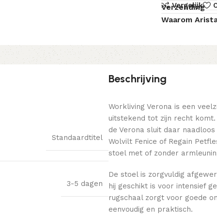
Vergelijk
O
Verzending
Waarom Arist
Beschrijving
Workliving Verona is een veelz
uitstekend tot zijn recht kom
de Verona sluit daar naadloos 
Standaardtitel
Wolvilt Fenice of Regain Petfl
stoel met of zonder armleunin
De stoel is zorgvuldig afgew
3-5 dagen
hij geschikt is voor intensief 
rugschaal zorgt voor goede o
eenvoudig en praktisch.