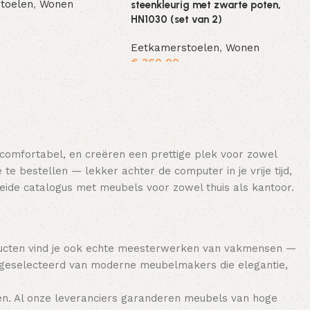
toelen
,
Wonen
steenkleurig met zwarte poten,
HN1030 (set van 2)
Toevoegen aan winkelwagen
Eetkamerstoelen
,
Wonen
€
360,00
Toevoegen aan winkelwagen
 comfortabel, en creëren een prettige plek voor zowel
e bestellen — lekker achter de computer in je vrije tijd,
breide catalogus met meubels voor zowel thuis als kantoor.
ducten vind je ook echte meesterwerken van vakmensen —
 geselecteerd van moderne meubelmakers die elegantie,
en. Al onze leveranciers garanderen meubels van hoge