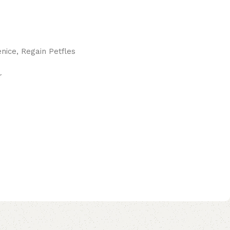
enice, Regain Petfles
r