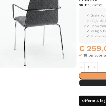
SKU:
107920C
✔ Gratis ve
✔ Altijd de 
✓
✔ Showroom 
✔ Veilig & b
✔ Snelle le
€
259,
18 op voorr
Offerte & le