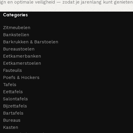
gn en optimale veiligheid — zodat je jarenlang kunt genieten 
Categories
Zitmeubelen
Bankstellen
Barkrukken & Barstoelen
Bureaustoelen
Eetkamerbanken
Eetkamerstoelen
Fauteuils
Poefs & Hockers
Tafels
Eettafels
Salontafels
Bijzettafels
Bartafels
Bureaus
Kasten