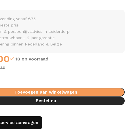
rzending vanaf €75
beste prijs
& persoonlijk advies in Leiderdorp
etrouwbaar – 2 jaar garantie
vering binnen Nederland & België
00
18 op voorraad
aad
Toevoegen aan winkelwagen
Bestel nu
gservice aanvragen