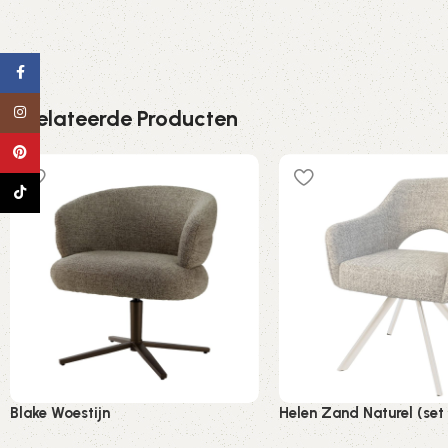
Facebook
Instagram
Gerelateerde Producten
Pinterest
TikTok
Blake Woestijn
Helen Zand Naturel (set