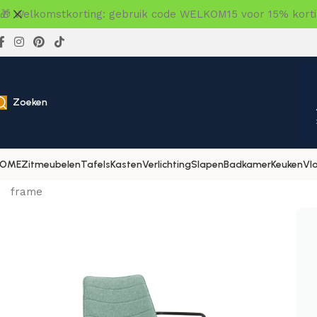
🎁 Welkomstkorting: gebruik code WELKOM15 voor 15% korting
Zoeken
OME
Zitmeubelen
Tafels
Kasten
Verlichting
Slapen
Badkamer
Keuken
Vl
Home
»
Winkel
»
Zitmeubelen
»
Eetkamerstoelen
»
Workli
frame