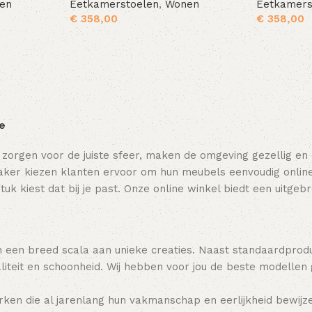
en
Eetkamerstoelen
,
Wonen
Eetkamers
€
358,00
€
358,00
Toevoegen aan winkelwagen
Toevoegen aan winkelwagen
ie
 zorgen voor de juiste sfeer, maken de omgeving gezellig en
ker kiezen klanten ervoor om hun meubels eenvoudig online t
tuk kiest dat bij je past. Onze online winkel biedt een uitge
 een breed scala aan unieke creaties. Naast standaardpro
teit en schoonheid. Wij hebben voor jou de beste modellen
ken die al jarenlang hun vakmanschap en eerlijkheid bewijz