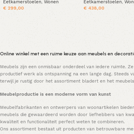
Eetkamerstoelen
,
Wonen
Eetkamerstoelen
,
Won
€
299,00
€
438,00
Toevoegen aan winkelwagen
Online winkel met een ruime keuze aan meubels en decorat
Meubels zijn een onmisbaar onderdeel van iedere ruimte. Ze
productief werk als ontspanning na een lange dag. Steeds va
terwijl je rustig door het assortiment bladert en het meubels
Meubelproductie is een moderne vorm van kunst
Meubelfabrikanten en ontwerpers van woonartikelen bieden
meubels die gewaardeerd worden door liefhebbers van kwali
kwaliteit en functionaliteit perfect weten te combineren.
Ons assortiment bestaat uit producten van betrouwbare mer