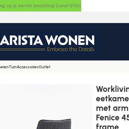
 op je eerste bestelling (vanaf €150)
oeren
Tuin
Accessoires
Outlet
ving Verona eetkamerstoel/vergaderstoel – met armleuningen
Worklivi
eetkamer
met arml
Fenice 4
frame