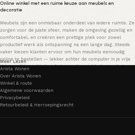
Online winkel met een ruime keuze aan meubels en
decoratie
Meubels zijn een onmisbaar onderdeel van iedere ruimte. Ze
zorgen voor de juiste sfeer, maken de omgeving gezellig en
comfortabel, en creëren een prettige plek voor zowel
productief werk als ontspanning na een lange dag. Steeds
vaker kiezen klanten ervoor om hun meubels eenvoudig
online te bestellen — lekker achter de computer in je vrije
Meer Lezen
tijd, terwijl je rustig door het assortiment bladert en het
Arista Wonen
meubelstuk kiest dat bij je past. Onze online winkel biedt
Over Arista Wonen
een uitgebreide catalogus met meubels voor zowel thuis als
Winkel & route
kantoor.
Algemene voorwaarden
Privacybeleid
Meubelproductie is een moderne vorm van kunst
Retourbeleid & Herroepingsrecht
Meubelfabrikanten en ontwerpers van woonartikelen
bieden een breed scala aan unieke creaties. Naast
standaardproducten vind je ook echte meesterwerken van