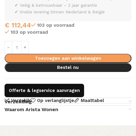
✔ Veilig & betrouwbaar – 2 jaar garantie
✔ Snelle levering binnen Nederland & België
€
112,44
103 op voorraad
103 op voorraad
Toevoegen aan winkelwagen
Bestel nu
Offerte & legservice aanvragen
Vergelijk
Op verlanglijstje
Maattabel
Verzending
Waarom Arista Wonen