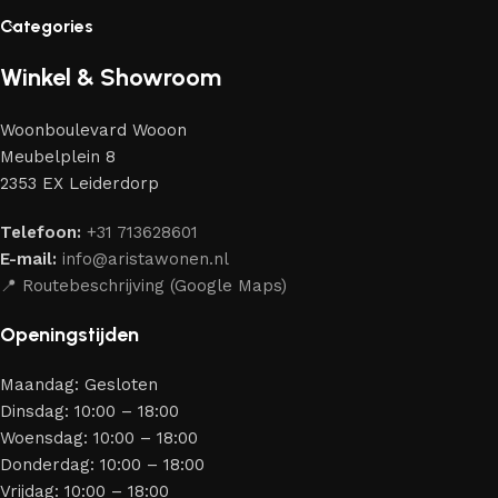
vakmensen — meubels die gewaardeerd worden door
Categories
liefhebbers van kwaliteit en schoonheid. Wij hebben voor jou
de beste modellen geselecteerd van moderne
Winkel & Showroom
meubelmakers die elegantie, kwaliteit en functionaliteit
perfect weten te combineren.
Woonboulevard Wooon
Ons assortiment bestaat uit producten van betrouwbare
Meubelplein 8
merken die al jarenlang hun vakmanschap en eerlijkheid
2353 EX Leiderdorp
bewijzen. Al onze leveranciers garanderen meubels van
hoge kwaliteit, met een duurzaam karakter, een
Telefoon:
+31 713628601
aantrekkelijk design en optimale veiligheid — zodat je
E-mail:
info@aristawonen.nl
jarenlang kunt genieten van jouw interieur.
📍 Routebeschrijving (Google Maps)
Openingstijden
Maandag: Gesloten
Dinsdag: 10:00 – 18:00
Woensdag: 10:00 – 18:00
Donderdag: 10:00 – 18:00
Vrijdag: 10:00 – 18:00