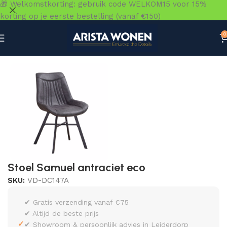
🎁 Welkomstkorting: gebruik code WELKOM15 voor 15%
korting op je eerste bestelling (vanaf €150)
0
Home
»
Winkel
»
Zitmeubelen
»
Eetkamerstoelen
»
Stoel 
Stoel Samuel antraciet eco
SKU:
VD-DC147A
✔ Gratis verzending vanaf €75
✔ Altijd de beste prijs
✓
✔ Showroom & persoonlijk advies in Leiderdorp