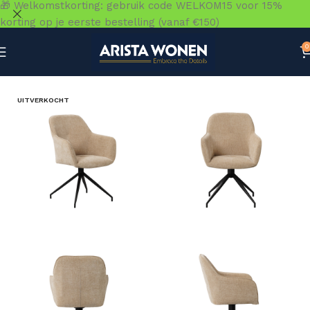
🎁 Welkomstkorting: gebruik code WELKOM15 voor 15%
korting op je eerste bestelling (vanaf €150)
0
Home
»
Winkel
»
Zitmeubelen
»
Eetkamerstoelen
»
Stoel 
UITVERKOCHT