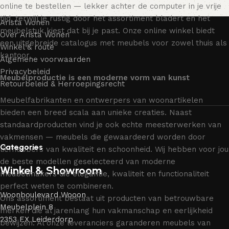
online te bestellen — lekker achter de computer in je vrije
tijd, terwijl je rustig door het assortiment bladert en het
Arista Wonen
meubelstuk kiest dat bij je past. Onze online winkel biedt
Over Arista Wonen
een uitgebreide catalogus met meubels voor zowel thuis als
Winkel & route
kantoor.
Algemene voorwaarden
Privacybeleid
Meubelproductie is een moderne vorm van kunst
Retourbeleid & Herroepingsrecht
Meubelfabrikanten en ontwerpers van woonartikelen
bieden een breed scala aan unieke creaties. Naast
standaardproducten vind je ook echte meesterwerken van
vakmensen — meubels die gewaardeerd worden door
Categories
liefhebbers van kwaliteit en schoonheid. Wij hebben voor jou
de beste modellen geselecteerd van moderne
Winkel & Showroom
meubelmakers die elegantie, kwaliteit en functionaliteit
perfect weten te combineren.
Woonboulevard Wooon
Ons assortiment bestaat uit producten van betrouwbare
Meubelplein 8
merken die al jarenlang hun vakmanschap en eerlijkheid
2353 EX Leiderdorp
bewijzen. Al onze leveranciers garanderen meubels van