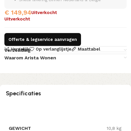
€
149,94
Uitverkocht
Uitverkocht
Offerte & legservice aanvragen
Vergelijk
Op verlanglijstje
Maattabel
Verzending
Waarom Arista Wonen
Specificaties
GEWICHT
10,8 kg