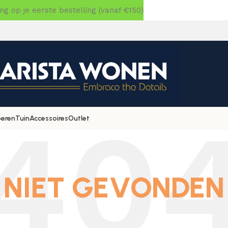
 op je eerste bestelling (vanaf €150)
oeren
Tuin
Accessoires
Outlet
NIET GEVONDEN