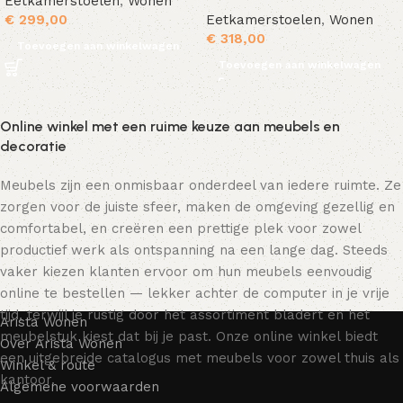
Eetkamerstoelen
,
Wonen
€
299,00
Eetkamerstoelen
,
Wonen
€
318,00
Toevoegen aan winkelwagen
Toevoegen aan winkelwagen
Online winkel met een ruime keuze aan meubels en
decoratie
Meubels zijn een onmisbaar onderdeel van iedere ruimte. Ze
zorgen voor de juiste sfeer, maken de omgeving gezellig en
comfortabel, en creëren een prettige plek voor zowel
productief werk als ontspanning na een lange dag. Steeds
vaker kiezen klanten ervoor om hun meubels eenvoudig
online te bestellen — lekker achter de computer in je vrije
tijd, terwijl je rustig door het assortiment bladert en het
Arista Wonen
meubelstuk kiest dat bij je past. Onze online winkel biedt
Over Arista Wonen
een uitgebreide catalogus met meubels voor zowel thuis als
Winkel & route
kantoor.
Algemene voorwaarden