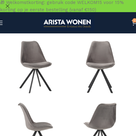
🎁 Welkomstkorting: gebruik code WELKOM15 voor 15%
korting op je eerste bestelling (vanaf €150)
0
Home
»
Winkel
»
Zitmeubelen
»
Eetkamerstoelen
»
Stoel F