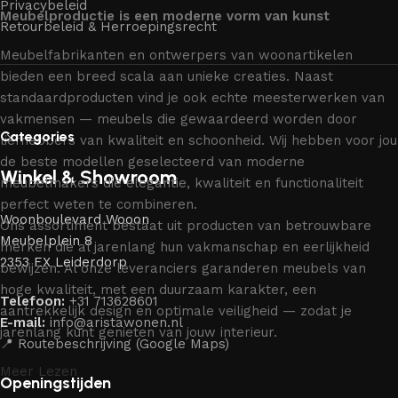
Privacybeleid
Meubelproductie is een moderne vorm van kunst
Retourbeleid & Herroepingsrecht
Meubelfabrikanten en ontwerpers van woonartikelen
bieden een breed scala aan unieke creaties. Naast
standaardproducten vind je ook echte meesterwerken van
vakmensen — meubels die gewaardeerd worden door
Categories
liefhebbers van kwaliteit en schoonheid. Wij hebben voor jou
de beste modellen geselecteerd van moderne
Winkel & Showroom
meubelmakers die elegantie, kwaliteit en functionaliteit
perfect weten te combineren.
Woonboulevard Wooon
Ons assortiment bestaat uit producten van betrouwbare
Meubelplein 8
merken die al jarenlang hun vakmanschap en eerlijkheid
2353 EX Leiderdorp
bewijzen. Al onze leveranciers garanderen meubels van
hoge kwaliteit, met een duurzaam karakter, een
Telefoon:
+31 713628601
aantrekkelijk design en optimale veiligheid — zodat je
E-mail:
info@aristawonen.nl
jarenlang kunt genieten van jouw interieur.
📍 Routebeschrijving (Google Maps)
Meer Lezen
Openingstijden