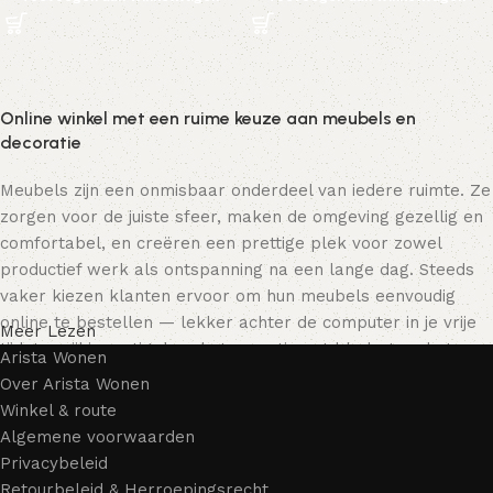
Online winkel met een ruime keuze aan meubels en
decoratie
Meubels zijn een onmisbaar onderdeel van iedere ruimte. Ze
zorgen voor de juiste sfeer, maken de omgeving gezellig en
comfortabel, en creëren een prettige plek voor zowel
productief werk als ontspanning na een lange dag. Steeds
vaker kiezen klanten ervoor om hun meubels eenvoudig
online te bestellen — lekker achter de computer in je vrije
Meer Lezen
tijd, terwijl je rustig door het assortiment bladert en het
Arista Wonen
meubelstuk kiest dat bij je past. Onze online winkel biedt
Over Arista Wonen
een uitgebreide catalogus met meubels voor zowel thuis als
Winkel & route
kantoor.
Algemene voorwaarden
Privacybeleid
Meubelproductie is een moderne vorm van kunst
Retourbeleid & Herroepingsrecht