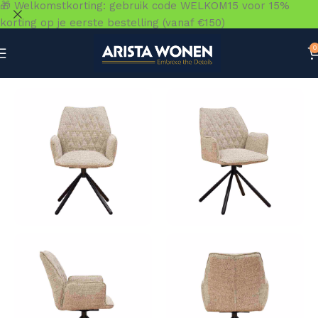
🎁 Welkomstkorting: gebruik code WELKOM15 voor 15%
korting op je eerste bestelling (vanaf €150)
0
Home
»
Winkel
»
Zitmeubelen
»
Eetkamerstoelen
»
Stoel D