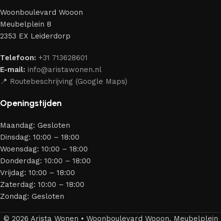
perfect weten te combineren.
Woonboulevard Wooon
Ons assortiment bestaat uit producten van betrouwbare
Meubelplein 8
merken die al jarenlang hun vakmanschap en eerlijkheid
2353 EX Leiderdorp
bewijzen. Al onze leveranciers garanderen meubels van
hoge kwaliteit, met een duurzaam karakter, een
Telefoon:
+31 713628601
aantrekkelijk design en optimale veiligheid — zodat je
E-mail:
info@aristawonen.nl
jarenlang kunt genieten van jouw interieur.
📍 Routebeschrijving (Google Maps)
Openingstijden
Maandag: Gesloten
Dinsdag: 10:00 – 18:00
Woensdag: 10:00 – 18:00
Donderdag: 10:00 – 18:00
Vrijdag: 10:00 – 18:00
Zaterdag: 10:00 – 18:00
Zondag: Gesloten
© 2026 Arista Wonen • Woonboulevard Wooon, Meubelplein