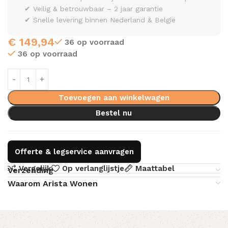
✔ Veilig & betrouwbaar – 2 jaar garantie
✔ Snelle levering binnen Nederland & België
€
149,94
36 op voorraad
36 op voorraad
Toevoegen aan winkelwagen
Bestel nu
Offerte & legservice aanvragen
Vergelijk
Op verlanglijstje
Maattabel
Verzending
Waarom Arista Wonen