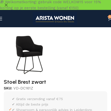
🎁 Welkomstkorting: gebruik code WELKOM15 voor 15%
korting op je eerste bestelling (vanaf €150)
0
Home
»
Winkel
»
Zitmeubelen
»
Eetkamerstoelen
»
Stoel 
Stoel Brest zwart
SKU:
VD-DC161Z
✔ Gratis verzending vanaf €75
✔ Altijd de beste prijs
✓
✔ Showroom & persoonlijk advies in Leiderdorp