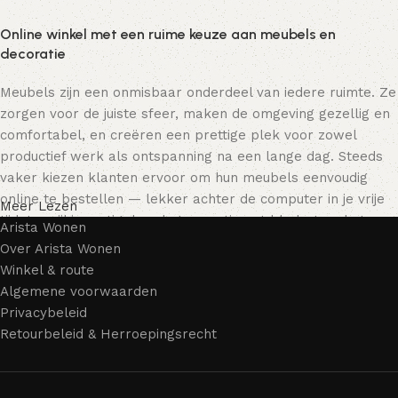
Online winkel met een ruime keuze aan meubels en
decoratie
Meubels zijn een onmisbaar onderdeel van iedere ruimte. Ze
zorgen voor de juiste sfeer, maken de omgeving gezellig en
comfortabel, en creëren een prettige plek voor zowel
productief werk als ontspanning na een lange dag. Steeds
vaker kiezen klanten ervoor om hun meubels eenvoudig
online te bestellen — lekker achter de computer in je vrije
Meer Lezen
tijd, terwijl je rustig door het assortiment bladert en het
Arista Wonen
meubelstuk kiest dat bij je past. Onze online winkel biedt
Over Arista Wonen
een uitgebreide catalogus met meubels voor zowel thuis als
Winkel & route
kantoor.
Algemene voorwaarden
Privacybeleid
Meubelproductie is een moderne vorm van kunst
Retourbeleid & Herroepingsrecht
Meubelfabrikanten en ontwerpers van woonartikelen
bieden een breed scala aan unieke creaties. Naast