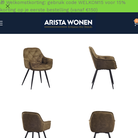
🎁 Welkomstkorting: gebruik code WELKOM15 voor 15%
korting op je eerste bestelling (vanaf €150)
0
Home
»
Winkel
»
Zitmeubelen
»
Eetkamerstoelen
»
Stoel 