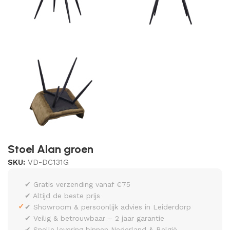
Stoel Alan groen
SKU:
VD-DC131G
✔ Gratis verzending vanaf €75
✔ Altijd de beste prijs
✓
✔ Showroom & persoonlijk advies in Leiderdorp
✔ Veilig & betrouwbaar – 2 jaar garantie
✔ Snelle levering binnen Nederland & België