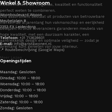
Winkel & Showroom
meubelmakers die elegantie, kwaliteit en functionaliteit
perfect weten te combineren.
Woonboulevard Wooon
Ons assortiment bestaat uit producten van betrouwbare
Meubelplein 8
merken die al jarenlang hun vakmanschap en eerlijkheid
2353 EX Leiderdorp
bewijzen. Al onze leveranciers garanderen meubels van
hoge kwaliteit, met een duurzaam karakter, een
Telefoon:
+31 713628601
aantrekkelijk design en optimale veiligheid — zodat je
E-mail:
info@aristawonen.nl
jarenlang kunt genieten van jouw interieur.
📍 Routebeschrijving (Google Maps)
Meer Lezen
Openingstijden
Maandag: Gesloten
Dinsdag: 10:00 – 18:00
Woensdag: 10:00 – 18:00
Donderdag: 10:00 – 18:00
Vrijdag: 10:00 – 18:00
Zaterdag: 10:00 – 18:00
Zondag: Gesloten