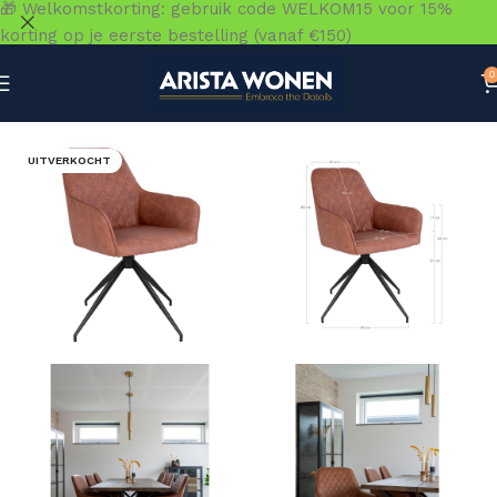
🎁 Welkomstkorting: gebruik code WELKOM15 voor 15%
korting op je eerste bestelling (vanaf €150)
0
Home
»
Winkel
»
Zitmeubelen
»
Eetkamerstoelen
»
Harbo 
UITVERKOCHT