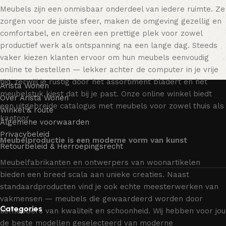
Meubels zijn een onmisbaar onderdeel van iedere ruimte. Ze
zorgen voor de juiste sfeer, maken de omgeving gezellig en
comfortabel, en creëren een prettige plek voor zowel
productief werk als ontspanning na een lange dag. Steeds
vaker kiezen klanten ervoor om hun meubels eenvoudig
online te bestellen — lekker achter de computer in je vrije
tijd, terwijl je rustig door het assortiment bladert en het
Arista Wonen
meubelstuk kiest dat bij je past. Onze online winkel biedt
Over Arista Wonen
een uitgebreide catalogus met meubels voor zowel thuis als
Winkel & route
kantoor.
Algemene voorwaarden
Privacybeleid
Meubelproductie is een moderne vorm van kunst
Retourbeleid & Herroepingsrecht
Meubelfabrikanten en ontwerpers van woonartikelen
bieden een breed scala aan unieke creaties. Naast
standaardproducten vind je ook echte meesterwerken van
vakmensen — meubels die gewaardeerd worden door
Categories
liefhebbers van kwaliteit en schoonheid. Wij hebben voor jou
de beste modellen geselecteerd van moderne