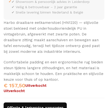
✓
✔ Showroom & persoonlijk advies in Leiderdorp
✔ Veilig & betrouwbaar – 2 jaar garantie
✔ Snelle levering binnen Nederland & België
Harbo draaibare eetkamerstoel (HN1220) — stijlvolle
stoel bekleed met onderhoudsvriendelijk PU in
vintagebruin, afgewerkt met zwarte poten. De
draaibare zitting maakt aanschuiven en bewegen aan
tafel eenvoudig, terwijl het tijdloze ontwerp goed past
bij zowel moderne als industriële interieurs.
Comfortabele padding en een ergonomische rug bieden
steun tijdens langere zithoudingen, en het materiaal is
makkelijk schoon te houden. Een praktische en stijlvolle
keuze voor thuis of op kantoor.
€
157,50
Uitverkocht
Uitverkocht
Offerte & legservice aanvragen