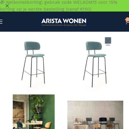
🎁 Welkomstkorting: gebruik code WELKOM15 voor 15%
korting op je eerste bestelling (vanaf €150)
0
Home
»
Winkel
»
Zitmeubelen
»
Barkrukken & Barstoelen