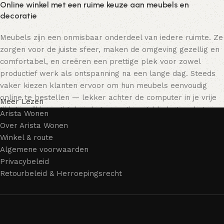
Online winkel met een ruime keuze aan meubels en
decoratie
Meubels zijn een onmisbaar onderdeel van iedere ruimte. Ze
zorgen voor de juiste sfeer, maken de omgeving gezellig en
comfortabel, en creëren een prettige plek voor zowel
productief werk als ontspanning na een lange dag. Steeds
vaker kiezen klanten ervoor om hun meubels eenvoudig
online te bestellen — lekker achter de computer in je vrije
Meer Lezen
tijd, terwijl je rustig door het assortiment bladert en het
Arista Wonen
meubelstuk kiest dat bij je past. Onze online winkel biedt
Over Arista Wonen
een uitgebreide catalogus met meubels voor zowel thuis als
Winkel & route
kantoor.
Algemene voorwaarden
Privacybeleid
Meubelproductie is een moderne vorm van kunst
Retourbeleid & Herroepingsrecht
Meubelfabrikanten en ontwerpers van woonartikelen
bieden een breed scala aan unieke creaties. Naast
standaardproducten vind je ook echte meesterwerken van