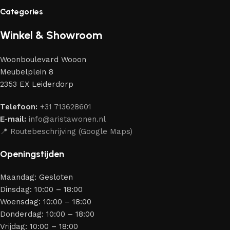
vakmensen — meubels die gewaardeerd worden door
Categories
liefhebbers van kwaliteit en schoonheid. Wij hebben voor jou
de beste modellen geselecteerd van moderne
Winkel & Showroom
meubelmakers die elegantie, kwaliteit en functionaliteit
perfect weten te combineren.
Woonboulevard Wooon
Ons assortiment bestaat uit producten van betrouwbare
Meubelplein 8
merken die al jarenlang hun vakmanschap en eerlijkheid
2353 EX Leiderdorp
bewijzen. Al onze leveranciers garanderen meubels van
hoge kwaliteit, met een duurzaam karakter, een
Telefoon:
+31 713628601
aantrekkelijk design en optimale veiligheid — zodat je
E-mail:
info@aristawonen.nl
jarenlang kunt genieten van jouw interieur.
📍 Routebeschrijving (Google Maps)
Openingstijden
Maandag: Gesloten
Dinsdag: 10:00 – 18:00
Woensdag: 10:00 – 18:00
Donderdag: 10:00 – 18:00
Vrijdag: 10:00 – 18:00