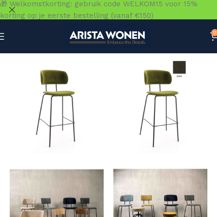
🎁 Welkomstkorting: gebruik code WELKOM15 voor 15%
korting op je eerste bestelling (vanaf €150)
0
Home
»
Winkel
»
Zitmeubelen
»
Barkrukken & Barstoelen