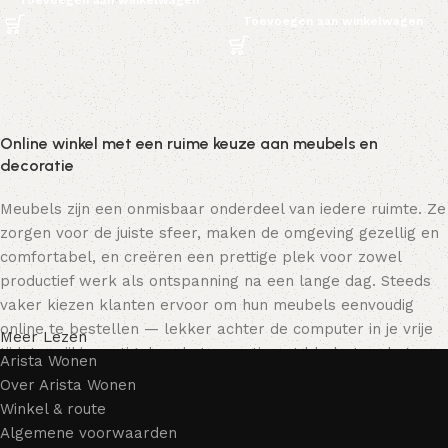
Toevoegen aan winkelwagen
Toevoegen aan winkelwagen
Online winkel met een ruime keuze aan meubels en
decoratie
Meubels zijn een onmisbaar onderdeel van iedere ruimte. Ze
zorgen voor de juiste sfeer, maken de omgeving gezellig en
comfortabel, en creëren een prettige plek voor zowel
productief werk als ontspanning na een lange dag. Steeds
vaker kiezen klanten ervoor om hun meubels eenvoudig
online te bestellen — lekker achter de computer in je vrije
Meer Lezen
tijd, terwijl je rustig door het assortiment bladert en het
Arista Wonen
meubelstuk kiest dat bij je past. Onze online winkel biedt
Over Arista Wonen
een uitgebreide catalogus met meubels voor zowel thuis als
Winkel & route
kantoor.
Algemene voorwaarden