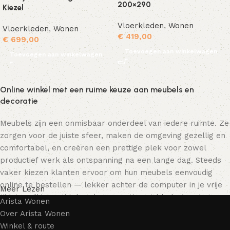
200×290
Kiezel
Vloerkleden
,
Wonen
Vloerkleden
,
Wonen
€
419,00
€
699,00
Toevoegen aan winkelwagen
Toevoegen aan winkelwagen
Online winkel met een ruime keuze aan meubels en
decoratie
Meubels zijn een onmisbaar onderdeel van iedere ruimte. Ze
zorgen voor de juiste sfeer, maken de omgeving gezellig en
comfortabel, en creëren een prettige plek voor zowel
productief werk als ontspanning na een lange dag. Steeds
vaker kiezen klanten ervoor om hun meubels eenvoudig
online te bestellen — lekker achter de computer in je vrije
Meer Lezen
tijd, terwijl je rustig door het assortiment bladert en het
Arista Wonen
meubelstuk kiest dat bij je past. Onze online winkel biedt
Over Arista Wonen
een uitgebreide catalogus met meubels voor zowel thuis als
Winkel & route