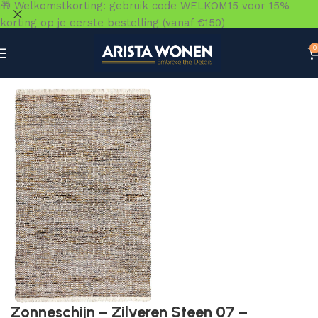
🎁 Welkomstkorting: gebruik code WELKOM15 voor 15%
korting op je eerste bestelling (vanaf €150)
0
Home
»
Winkel
»
Vloeren
»
Vloerkleden
»
Zonneschijn – Zi
Zonneschijn – Zilveren Steen 07 –