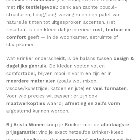
met
rijk textielgevoel
: denk aan zachte bouclé-
structuren, hoog/laag-wevingen en een palet van
naturelle tinten tot uitgesproken accenten. Het
resultaat is een kleed dat je interieur
rust, textuur en
comfort
geeft — in de woonkamer, eetruimte of
slaapkamer.
Wat Brinker onderscheidt, is de balans tussen
design &
dagelijks gebruik
. De kleden voelen vol en
comfortabel, blijven mooi in vorm en zijn er in
meerdere materialen
(zoals wol-mixen,
viscose/kunstzijde, katoen en jute) en
veel formaten
.
Voor wie precies wil passen: er zijn ook
maatwerkopties
waarbij
afmeting en zelfs vorm
afgestemd kunnen worden.
Bij Arista Wonen
koop je Brinker met de
allerlaagste
prijsgarantie
: vind je exact hetzelfde Brinker-kleed
elders goedkoper, dan
evenaren of verbeteren
wij die