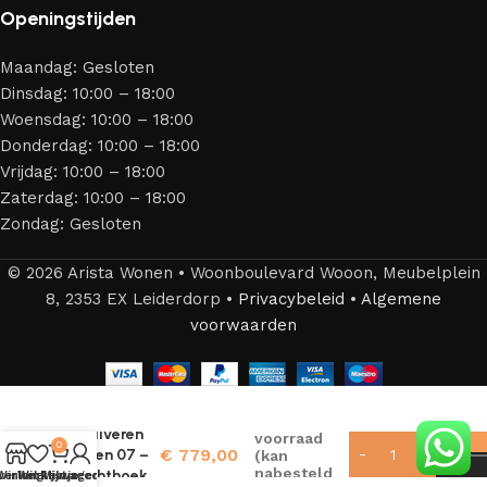
Openingstijden
Maandag: Gesloten
Dinsdag: 10:00 – 18:00
Woensdag: 10:00 – 18:00
Donderdag: 10:00 – 18:00
Vrijdag: 10:00 – 18:00
Zaterdag: 10:00 – 18:00
Zondag: Gesloten
© 2026 Arista Wonen • Woonboulevard Wooon, Meubelplein
8, 2353 EX Leiderdorp •
Privacybeleid
•
Algemene
voorwaarden
Zonneschijn
3 op
– Zilveren
voorraad
0
€
779,00
Steen 07 –
(kan
nabesteld
Rechthoek
Winkel
verlanglijstje
Winkelwagen
Mijn account