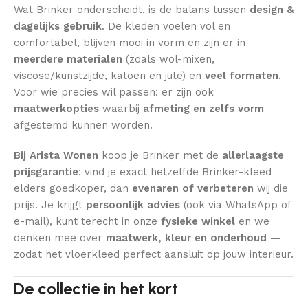
Wat Brinker onderscheidt, is de balans tussen
design &
dagelijks gebruik
. De kleden voelen vol en
comfortabel, blijven mooi in vorm en zijn er in
meerdere materialen
(zoals wol-mixen,
viscose/kunstzijde, katoen en jute) en
veel formaten
.
Voor wie precies wil passen: er zijn ook
maatwerkopties
waarbij
afmeting en zelfs vorm
afgestemd kunnen worden.
Bij Arista Wonen
koop je Brinker met de
allerlaagste
prijsgarantie
: vind je exact hetzelfde Brinker-kleed
elders goedkoper, dan
evenaren of verbeteren
wij die
prijs. Je krijgt
persoonlijk advies
(ook via WhatsApp of
e-mail), kunt terecht in onze
fysieke winkel
en we
denken mee over
maatwerk, kleur en onderhoud
—
zodat het vloerkleed perfect aansluit op jouw interieur.
De collectie in het kort