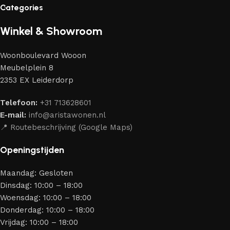
Categories
liefhebbers van kwaliteit en schoonheid. Wij hebben voor jou
de beste modellen geselecteerd van moderne
Winkel & Showroom
meubelmakers die elegantie, kwaliteit en functionaliteit
perfect weten te combineren.
Woonboulevard Wooon
Ons assortiment bestaat uit producten van betrouwbare
Meubelplein 8
merken die al jarenlang hun vakmanschap en eerlijkheid
2353 EX Leiderdorp
bewijzen. Al onze leveranciers garanderen meubels van
hoge kwaliteit, met een duurzaam karakter, een
Telefoon:
+31 713628601
aantrekkelijk design en optimale veiligheid — zodat je
E-mail:
info@aristawonen.nl
jarenlang kunt genieten van jouw interieur.
📍 Routebeschrijving (Google Maps)
Openingstijden
Maandag: Gesloten
Dinsdag: 10:00 – 18:00
Woensdag: 10:00 – 18:00
Donderdag: 10:00 – 18:00
Vrijdag: 10:00 – 18:00