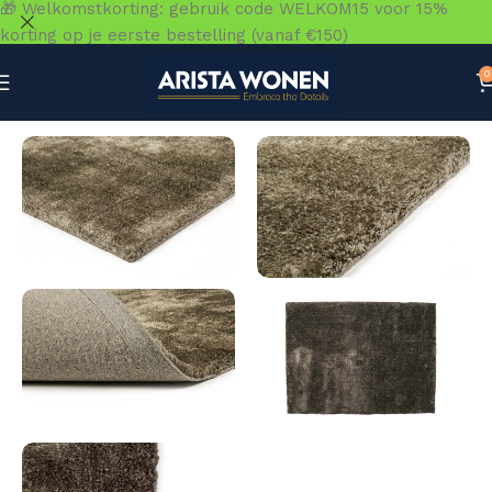
🎁 Welkomstkorting: gebruik code WELKOM15 voor 15%
korting op je eerste bestelling (vanaf €150)
0
Home
»
Winkel
»
Vloeren
»
Vloerkleden
»
Viterbo ST Donke