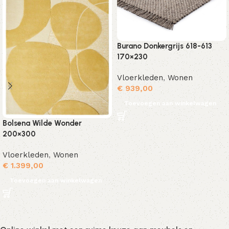
Burano Donkergrijs 618-613
170×230
Vloerkleden
,
Wonen
€
939,00
Toevoegen aan winkelwagen
Bolsena Wilde Wonder
200×300
Vloerkleden
,
Wonen
€
1.399,00
Toevoegen aan winkelwagen