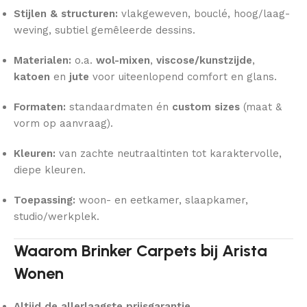
Stijlen & structuren:
vlakgeweven, bouclé, hoog/laag-
weving, subtiel gemêleerde dessins.
Materialen:
o.a.
wol-mixen
,
viscose/kunstzijde
,
katoen
en
jute
voor uiteenlopend comfort en glans.
Formaten:
standaardmaten én
custom sizes
(maat &
vorm op aanvraag).
Kleuren:
van zachte neutraaltinten tot karaktervolle,
diepe kleuren.
Toepassing:
woon- en eetkamer, slaapkamer,
studio/werkplek.
Waarom Brinker Carpets bij Arista
Wonen
Altijd de allerlaagste prijsgarantie