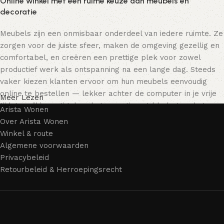
Online winkel met een ruime keuze aan meubels en
decoratie
Meubels zijn een onmisbaar onderdeel van iedere ruimte. Ze
zorgen voor de juiste sfeer, maken de omgeving gezellig en
comfortabel, en creëren een prettige plek voor zowel
productief werk als ontspanning na een lange dag. Steeds
vaker kiezen klanten ervoor om hun meubels eenvoudig
online te bestellen — lekker achter de computer in je vrije
Meer Lezen
tijd, terwijl je rustig door het assortiment bladert en het
Arista Wonen
meubelstuk kiest dat bij je past. Onze online winkel biedt
Over Arista Wonen
een uitgebreide catalogus met meubels voor zowel thuis als
Winkel & route
kantoor.
Algemene voorwaarden
Privacybeleid
Meubelproductie is een moderne vorm van kunst
Retourbeleid & Herroepingsrecht
Meubelfabrikanten en ontwerpers van woonartikelen
bieden een breed scala aan unieke creaties. Naast
standaardproducten vind je ook echte meesterwerken van
vakmensen — meubels die gewaardeerd worden door