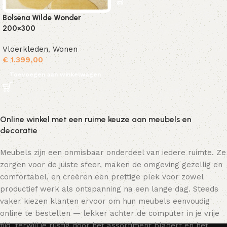
Bolsena Wilde Wonder
200×300
Vloerkleden
,
Wonen
€
1.399,00
Toevoegen aan winkelwagen
Online winkel met een ruime keuze aan meubels en
decoratie
Meubels zijn een onmisbaar onderdeel van iedere ruimte. Ze
zorgen voor de juiste sfeer, maken de omgeving gezellig en
comfortabel, en creëren een prettige plek voor zowel
productief werk als ontspanning na een lange dag. Steeds
vaker kiezen klanten ervoor om hun meubels eenvoudig
online te bestellen — lekker achter de computer in je vrije
tijd, terwijl je rustig door het assortiment bladert en het