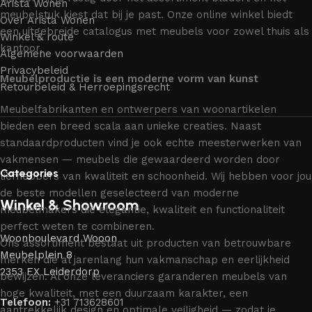
Arista Wonen
meubelstuk kiest dat bij je past. Onze online winkel biedt
Over Arista Wonen
een uitgebreide catalogus met meubels voor zowel thuis als
Winkel & route
kantoor.
Algemene voorwaarden
Privacybeleid
Meubelproductie is een moderne vorm van kunst
Retourbeleid & Herroepingsrecht
Meubelfabrikanten en ontwerpers van woonartikelen
bieden een breed scala aan unieke creaties. Naast
standaardproducten vind je ook echte meesterwerken van
vakmensen — meubels die gewaardeerd worden door
Categories
liefhebbers van kwaliteit en schoonheid. Wij hebben voor jou
de beste modellen geselecteerd van moderne
Winkel & Showroom
meubelmakers die elegantie, kwaliteit en functionaliteit
perfect weten te combineren.
Woonboulevard Wooon
Ons assortiment bestaat uit producten van betrouwbare
Meubelplein 8
merken die al jarenlang hun vakmanschap en eerlijkheid
2353 EX Leiderdorp
bewijzen. Al onze leveranciers garanderen meubels van
hoge kwaliteit, met een duurzaam karakter, een
Telefoon:
+31 713628601
aantrekkelijk design en optimale veiligheid — zodat je