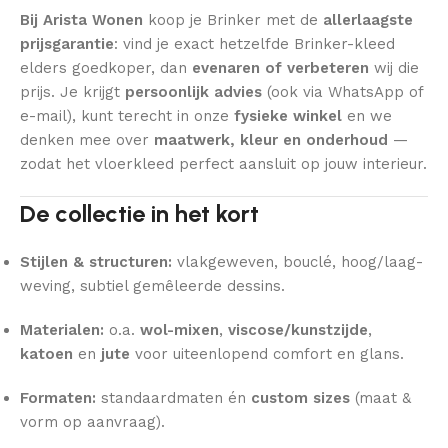
Bij Arista Wonen
koop je Brinker met de
allerlaagste
prijsgarantie
: vind je exact hetzelfde Brinker-kleed
elders goedkoper, dan
evenaren of verbeteren
wij die
prijs. Je krijgt
persoonlijk advies
(ook via WhatsApp of
e-mail), kunt terecht in onze
fysieke winkel
en we
denken mee over
maatwerk, kleur en onderhoud
—
zodat het vloerkleed perfect aansluit op jouw interieur.
De collectie in het kort
Stijlen & structuren:
vlakgeweven, bouclé, hoog/laag-
weving, subtiel gemêleerde dessins.
Materialen:
o.a.
wol-mixen
,
viscose/kunstzijde
,
katoen
en
jute
voor uiteenlopend comfort en glans.
Formaten:
standaardmaten én
custom sizes
(maat &
vorm op aanvraag).