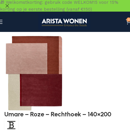
🎁 Welkomstkorting: gebruik code WELKOM15 voor 15%
korting op je eerste bestelling (vanaf €150)
0
Home
»
Winkel
»
Vloeren
»
Vloerkleden
»
Umare – Roze – 
Umare – Roze – Rechthoek – 140×200