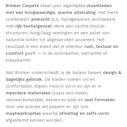
Brinker Carpets
staat voor eigentijdse
vloerkleden
met een hoogwaardige, warme uitstraling
. Het merk
combineert
ambacht
(o.a. handgeweven technieken)
met
rijk textielgevoel
: denk aan zachte bouclé-
structuren, hoog/laag-wevingen en een palet van
naturelle tinten tot uitgesproken accenten. Het
resultaat is een kleed dat je interieur
rust, textuur en
comfort
geeft — in de woonkamer, eetruimte of
slaapkamer.
Wat Brinker onderscheidt, is de balans tussen
design &
dagelijks gebruik
. De kleden voelen vol en
comfortabel, blijven mooi in vorm en zijn er in
meerdere materialen
(zoals wol-mixen,
viscose/kunstzijde, katoen en jute) en
veel formaten
.
Voor wie precies wil passen: er zijn ook
maatwerkopties
waarbij
afmeting en zelfs vorm
afgestemd kunnen worden.