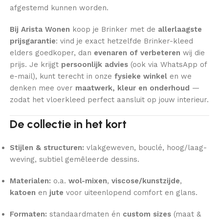
afgestemd kunnen worden.
Bij Arista Wonen
koop je Brinker met de
allerlaagste
prijsgarantie
: vind je exact hetzelfde Brinker-kleed
elders goedkoper, dan
evenaren of verbeteren
wij die
prijs. Je krijgt
persoonlijk advies
(ook via WhatsApp of
e-mail), kunt terecht in onze
fysieke winkel
en we
denken mee over
maatwerk, kleur en onderhoud
—
zodat het vloerkleed perfect aansluit op jouw interieur.
De collectie in het kort
Stijlen & structuren:
vlakgeweven, bouclé, hoog/laag-
weving, subtiel gemêleerde dessins.
Materialen:
o.a.
wol-mixen
,
viscose/kunstzijde
,
katoen
en
jute
voor uiteenlopend comfort en glans.
Formaten:
standaardmaten én
custom sizes
(maat &