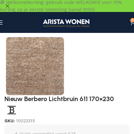
🎁 Welkomstkorting: gebruik code WELKOM15 voor 15%
korting op je eerste bestelling (vanaf €150)
0
Home
»
Winkel
»
Vloeren
»
Vloerkleden
»
Nieuw Berbero Li
Nieuw Berbero Lichtbruin 611 170×230
SKU:
10023315
✔ Gratis verzending vanaf €75