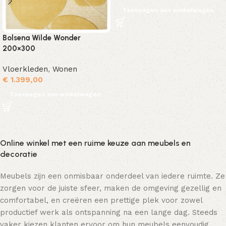
Toevoegen aan winkelwagen
Bolsena Wilde Wonder
200×300
Vloerkleden
,
Wonen
€
1.399,00
Toevoegen aan winkelwagen
Online winkel met een ruime keuze aan meubels en
decoratie
Meubels zijn een onmisbaar onderdeel van iedere ruimte. Ze
zorgen voor de juiste sfeer, maken de omgeving gezellig en
comfortabel, en creëren een prettige plek voor zowel
productief werk als ontspanning na een lange dag. Steeds
vaker kiezen klanten ervoor om hun meubels eenvoudig