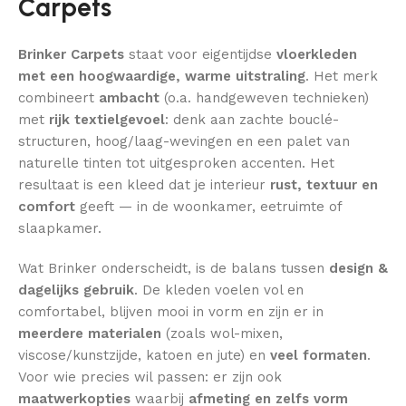
Carpets
Brinker Carpets
staat voor eigentijdse
vloerkleden
met een hoogwaardige, warme uitstraling
. Het merk
combineert
ambacht
(o.a. handgeweven technieken)
met
rijk textielgevoel
: denk aan zachte bouclé-
structuren, hoog/laag-wevingen en een palet van
naturelle tinten tot uitgesproken accenten. Het
resultaat is een kleed dat je interieur
rust, textuur en
comfort
geeft — in de woonkamer, eetruimte of
slaapkamer.
Wat Brinker onderscheidt, is de balans tussen
design &
dagelijks gebruik
. De kleden voelen vol en
comfortabel, blijven mooi in vorm en zijn er in
meerdere materialen
(zoals wol-mixen,
viscose/kunstzijde, katoen en jute) en
veel formaten
.
Voor wie precies wil passen: er zijn ook
maatwerkopties
waarbij
afmeting en zelfs vorm