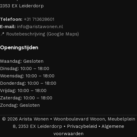
merken die al jarenlang hun vakmanschap en eerlijkheid
2353 EX Leiderdorp
bewijzen. Al onze leveranciers garanderen meubels van
hoge kwaliteit, met een duurzaam karakter, een
Telefoon:
+31 713628601
aantrekkelijk design en optimale veiligheid — zodat je
E-mail:
info@aristawonen.nl
jarenlang kunt genieten van jouw interieur.
📍 Routebeschrijving (Google Maps)
Openingstijden
Maandag: Gesloten
Dinsdag: 10:00 – 18:00
Woensdag: 10:00 – 18:00
Donderdag: 10:00 – 18:00
Vrijdag: 10:00 – 18:00
Zaterdag: 10:00 – 18:00
Zondag: Gesloten
© 2026 Arista Wonen • Woonboulevard Wooon, Meubelplein
8, 2353 EX Leiderdorp •
Privacybeleid
•
Algemene
voorwaarden