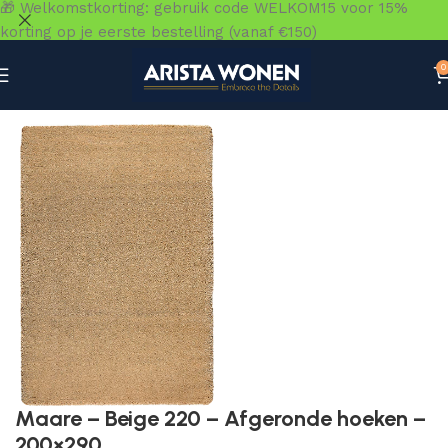
🎁 Welkomstkorting: gebruik code WELKOM15 voor 15%
korting op je eerste bestelling (vanaf €150)
0
Home
»
Winkel
»
Vloeren
»
Vloerkleden
»
Maare – Beige 2
Maare – Beige 220 – Afgeronde hoeken –
200×290