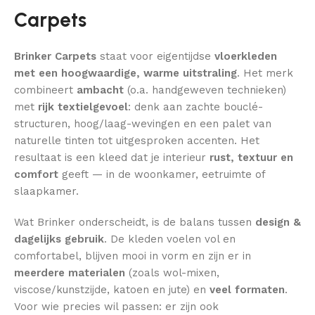
Carpets
Brinker Carpets
staat voor eigentijdse
vloerkleden
met een hoogwaardige, warme uitstraling
. Het merk
combineert
ambacht
(o.a. handgeweven technieken)
met
rijk textielgevoel
: denk aan zachte bouclé-
structuren, hoog/laag-wevingen en een palet van
naturelle tinten tot uitgesproken accenten. Het
resultaat is een kleed dat je interieur
rust, textuur en
comfort
geeft — in de woonkamer, eetruimte of
slaapkamer.
Wat Brinker onderscheidt, is de balans tussen
design &
dagelijks gebruik
. De kleden voelen vol en
comfortabel, blijven mooi in vorm en zijn er in
meerdere materialen
(zoals wol-mixen,
viscose/kunstzijde, katoen en jute) en
veel formaten
.
Voor wie precies wil passen: er zijn ook