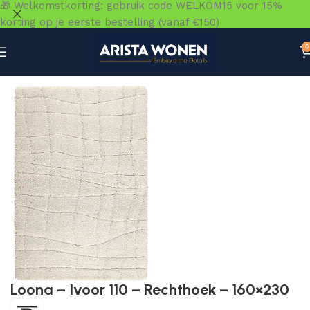
🎁 Welkomstkorting: gebruik code WELKOM15 voor 15%
korting op je eerste bestelling (vanaf €150)
0
Home
»
Winkel
»
Vloeren
»
Vloerkleden
»
Loona – Ivoor 11
Loona – Ivoor 110 – Rechthoek – 160×230