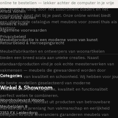
online te bestellen — lekker achter de computer in je vrije
tijd, terwijl je rustig door het assortiment bladert en het
Arista Wonen
meubelstuk kiest dat bij je past. Onze online winkel biedt
Over Arista Wonen
een uitgebreide catalogus met meubels voor zowel thuis als
Winkel & route
kantoor.
Algemene voorwaarden
Privacybeleid
Meubelproductie is een moderne vorm van kunst
Retourbeleid & Herroepingsrecht
Meubelfabrikanten en ontwerpers van woonartikelen
bieden een breed scala aan unieke creaties. Naast
standaardproducten vind je ook echte meesterwerken van
vakmensen — meubels die gewaardeerd worden door
Categories
liefhebbers van kwaliteit en schoonheid. Wij hebben voor jou
de beste modellen geselecteerd van moderne
Winkel & Showroom
meubelmakers die elegantie, kwaliteit en functionaliteit
perfect weten te combineren.
Woonboulevard Wooon
Ons assortiment bestaat uit producten van betrouwbare
Meubelplein 8
merken die al jarenlang hun vakmanschap en eerlijkheid
2353 EX Leiderdorp
bewijzen. Al onze leveranciers garanderen meubels van