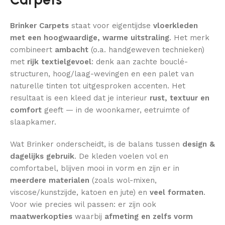
Brinker Carpets
staat voor eigentijdse
vloerkleden
met een hoogwaardige, warme uitstraling
. Het merk
combineert
ambacht
(o.a. handgeweven technieken)
met
rijk textielgevoel
: denk aan zachte bouclé-
structuren, hoog/laag-wevingen en een palet van
naturelle tinten tot uitgesproken accenten. Het
resultaat is een kleed dat je interieur
rust, textuur en
comfort
geeft — in de woonkamer, eetruimte of
slaapkamer.
Wat Brinker onderscheidt, is de balans tussen
design &
dagelijks gebruik
. De kleden voelen vol en
comfortabel, blijven mooi in vorm en zijn er in
meerdere materialen
(zoals wol-mixen,
viscose/kunstzijde, katoen en jute) en
veel formaten
.
Voor wie precies wil passen: er zijn ook
maatwerkopties
waarbij
afmeting en zelfs vorm