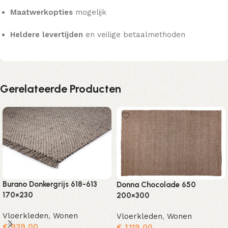
Maatwerkopties
mogelijk
Heldere levertijden
en veilige betaalmethoden
Gerelateerde Producten
Burano Donkergrijs 618-613
Donna Chocolade 650
170×230
200×300
Vloerkleden
,
Wonen
Vloerkleden
,
Wonen
€
939,00
€
1.119,00