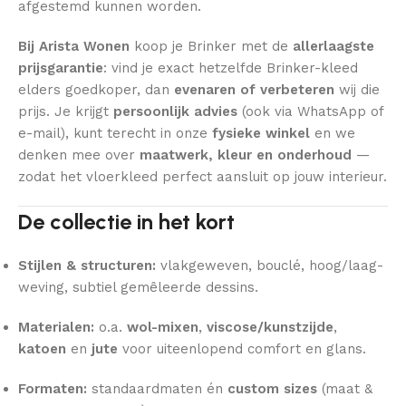
afgestemd kunnen worden.
Bij Arista Wonen
koop je Brinker met de
allerlaagste
prijsgarantie
: vind je exact hetzelfde Brinker-kleed
elders goedkoper, dan
evenaren of verbeteren
wij die
prijs. Je krijgt
persoonlijk advies
(ook via WhatsApp of
e-mail), kunt terecht in onze
fysieke winkel
en we
denken mee over
maatwerk, kleur en onderhoud
—
zodat het vloerkleed perfect aansluit op jouw interieur.
De collectie in het kort
Stijlen & structuren:
vlakgeweven, bouclé, hoog/laag-
weving, subtiel gemêleerde dessins.
Materialen:
o.a.
wol-mixen
,
viscose/kunstzijde
,
katoen
en
jute
voor uiteenlopend comfort en glans.
Formaten:
standaardmaten én
custom sizes
(maat &