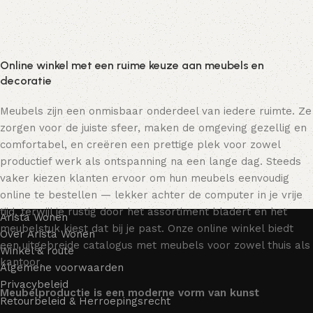
Online winkel met een ruime keuze aan meubels en
decoratie
Meubels zijn een onmisbaar onderdeel van iedere ruimte. Ze
zorgen voor de juiste sfeer, maken de omgeving gezellig en
comfortabel, en creëren een prettige plek voor zowel
productief werk als ontspanning na een lange dag. Steeds
vaker kiezen klanten ervoor om hun meubels eenvoudig
online te bestellen — lekker achter de computer in je vrije
tijd, terwijl je rustig door het assortiment bladert en het
Arista Wonen
meubelstuk kiest dat bij je past. Onze online winkel biedt
Over Arista Wonen
een uitgebreide catalogus met meubels voor zowel thuis als
Winkel & route
kantoor.
Algemene voorwaarden
Privacybeleid
Meubelproductie is een moderne vorm van kunst
Retourbeleid & Herroepingsrecht