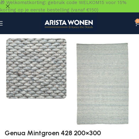
🎁 Welkomstkorting: gebruik code WELKOM15 voor 15%
korting op je eerste bestelling (vanaf €150)
0
Home
»
Winkel
»
Vloeren
»
Vloerkleden
»
Genua Mintgroen
Genua Mintgroen 428 200×300