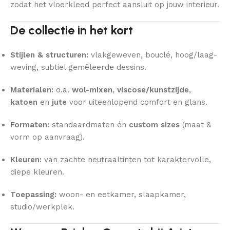
zodat het vloerkleed perfect aansluit op jouw interieur.
De collectie in het kort
Stijlen & structuren:
vlakgeweven, bouclé, hoog/laag-
weving, subtiel gemêleerde dessins.
Materialen:
o.a.
wol-mixen
,
viscose/kunstzijde
,
katoen
en
jute
voor uiteenlopend comfort en glans.
Formaten:
standaardmaten én
custom sizes
(maat &
vorm op aanvraag).
Kleuren:
van zachte neutraaltinten tot karaktervolle,
diepe kleuren.
Toepassing:
woon- en eetkamer, slaapkamer,
studio/werkplek.