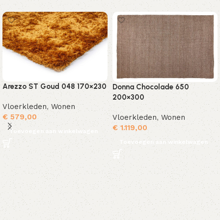
Arezzo ST Goud 048 170×230
Donna Chocolade 650
200×300
Vloerkleden
,
Wonen
€
579,00
Vloerkleden
,
Wonen
€
1.119,00
Toevoegen aan winkelwagen
Toevoegen aan winkelwagen