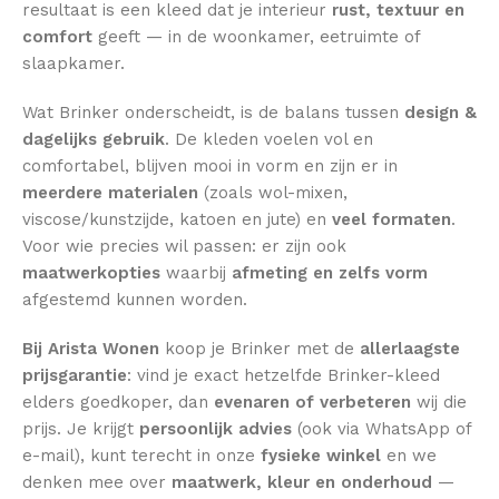
resultaat is een kleed dat je interieur
rust, textuur en
comfort
geeft — in de woonkamer, eetruimte of
slaapkamer.
Wat Brinker onderscheidt, is de balans tussen
design &
dagelijks gebruik
. De kleden voelen vol en
comfortabel, blijven mooi in vorm en zijn er in
meerdere materialen
(zoals wol-mixen,
viscose/kunstzijde, katoen en jute) en
veel formaten
.
Voor wie precies wil passen: er zijn ook
maatwerkopties
waarbij
afmeting en zelfs vorm
afgestemd kunnen worden.
Bij Arista Wonen
koop je Brinker met de
allerlaagste
prijsgarantie
: vind je exact hetzelfde Brinker-kleed
elders goedkoper, dan
evenaren of verbeteren
wij die
prijs. Je krijgt
persoonlijk advies
(ook via WhatsApp of
e-mail), kunt terecht in onze
fysieke winkel
en we
denken mee over
maatwerk, kleur en onderhoud
—