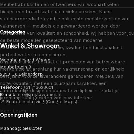
Meubelfabrikanten en ontwerpers van woonartikelen
bieden een breed scala aan unieke creaties. Naast
standaardproducten vind je ook echte meesterwerken van
vakmensen — meubels die gewaardeerd worden door
Categories
liefhebbers van kwaliteit en schoonheid. Wij hebben voor jou
de beste modellen geselecteerd van moderne
Winkel & Showroom
meubelmakers die elegantie, kwaliteit en functionaliteit
perfect weten te combineren.
Woonboulevard Wooon
Ons assortiment bestaat uit producten van betrouwbare
Meubelplein 8
merken die al jarenlang hun vakmanschap en eerlijkheid
2353 EX Leiderdorp
bewijzen. Al onze leveranciers garanderen meubels van
hoge kwaliteit, met een duurzaam karakter, een
Telefoon:
+31 713628601
aantrekkelijk design en optimale veiligheid — zodat je
E-mail:
info@aristawonen.nl
jarenlang kunt genieten van jouw interieur.
📍 Routebeschrijving (Google Maps)
Meer Lezen
Openingstijden
Maandag: Gesloten