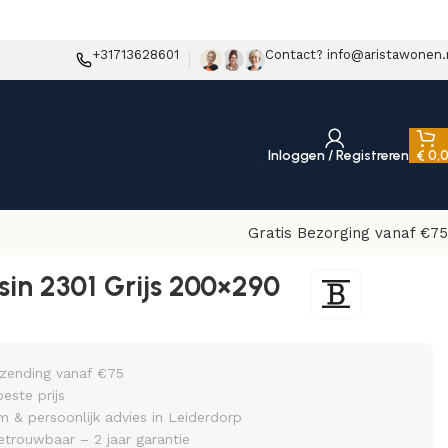
+31713628601
Contact? info@aristawonen.
Inloggen / Registreren
€
0,
Gratis Bezorging vanaf €75
sin 2301 Grijs 200×290
rzending vanaf €75
beste prijs
& persoonlijk advies in Leiderdorp
etrouwbaar – 2 jaar garantie