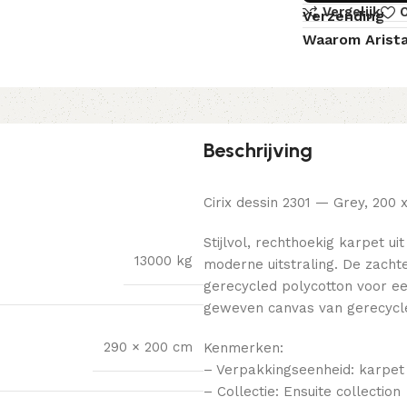
Vergelijk
O
Verzending
Waarom Arist
Beschrijving
Cirix dessin 2301 — Grey, 200 
Stijlvol, rechthoekig karpet u
13000 kg
moderne uitstraling. De zacht
gerecycled polycotton voor een
geweven canvas van gerecycle
290 × 200 cm
Kenmerken:
– Verpakkingseenheid: karpet
– Collectie: Ensuite collection