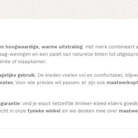
en hoogwaardige, warme uitstraling
. Het merk combineert
ag-wevingen en een palet van naturelle tinten tot uitgesprok
imte of slaapkamer.
gelijks gebruik
. De kleden voelen vol en comfortabel, blijve
rmaten
. Voor wie precies wil passen: er zijn ook
maatwerkopt
sgarantie
: vind je exact hetzelfde Brinker-kleed elders goed
echt in onze
fysieke winkel
en we denken mee over
maatwer