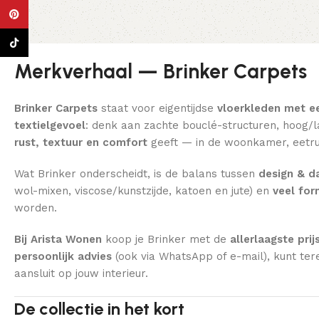
Pinterest
TikTok
Merkverhaal — Brinker Carpets
Brinker Carpets
staat voor eigentijdse
vloerkleden met e
textielgevoel
: denk aan zachte bouclé-structuren, hoog/la
rust, textuur en comfort
geeft — in de woonkamer, eetru
Wat Brinker onderscheidt, is de balans tussen
design & da
wol-mixen, viscose/kunstzijde, katoen en jute) en
veel fo
worden.
Bij Arista Wonen
koop je Brinker met de
allerlaagste prij
persoonlijk advies
(ook via WhatsApp of e-mail), kunt ter
aansluit op jouw interieur.
De collectie in het kort