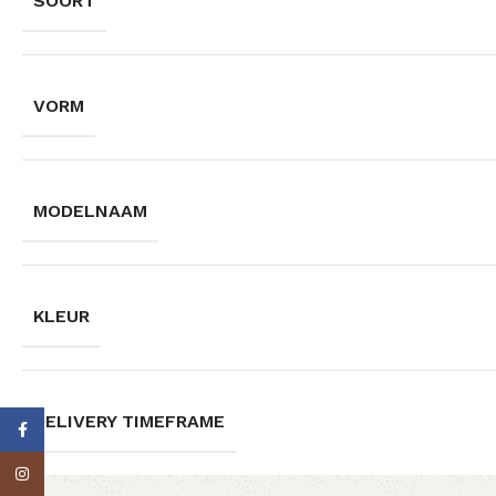
SOORT
VORM
MODELNAAM
KLEUR
DELIVERY TIMEFRAME
Facebook
Instagram