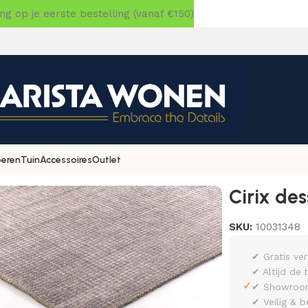
 op je eerste bestelling (vanaf €150)
oeren
Tuin
Accessoires
Outlet
 Grijs 200×290
Cirix des
SKU:
10031348
✔ Gratis ve
✔ Altijd de 
✓
✔ Showroom 
✔ Veilig & b