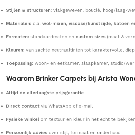
Stijlen & structuren:
vlakgeweven, bouclé, hoog/laag-wevi
Materialen:
o.a.
wol-mixen
,
viscose/kunstzijde
,
katoen
e
Formaten:
standaardmaten én
custom sizes
(maat & vorm
Kleuren:
van zachte neutraaltinten tot karaktervolle, diep
Toepassing:
woon- en eetkamer, slaapkamer, studio/wer
Waarom Brinker Carpets bij Arista Won
Altijd de allerlaagste prijsgarantie
Direct contact
via WhatsApp of e-mail
Fysieke winkel
om textuur en kleur in het echt te bekijke
Persoonlijk advies
over stijl, formaat en onderhoud