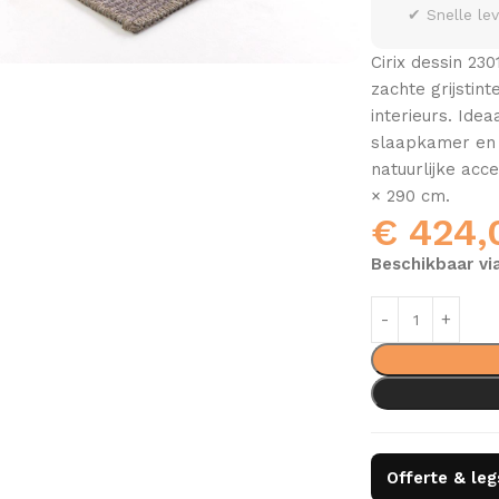
✔ Snelle le
Cirix dessin 230
zachte grijstin
interieurs. Ide
slaapkamer en 
natuurlijke acc
× 290 cm.
€
424,
Beschikbaar vi
Offerte & le