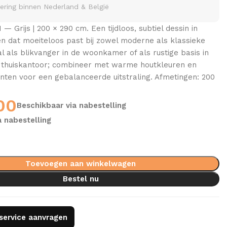
vering binnen Nederland & België
1 — Grijs | 200 × 290 cm. Een tijdloos, subtiel dessin in
ten dat moeiteloos past bij zowel moderne als klassieke
aal als blikvanger in de woonkamer of als rustige basis in
thuiskantoor; combineer met warme houtkleuren en
enten voor een gebalanceerde uitstraling. Afmetingen: 200
00
Beschikbaar via nabestelling
a nabestelling
Toevoegen aan winkelwagen
Bestel nu
gservice aanvragen