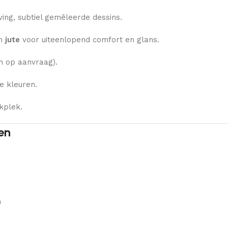
ng, subtiel gemêleerde dessins.
n
jute
voor uiteenlopend comfort en glans.
 op aanvraag).
e kleuren.
kplek.
en
n