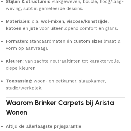
Stijlen & structuren:
vlakgeweven, bouclé, hoog/laag-
weving, subtiel gemêleerde dessins.
Materialen:
o.a.
wol-mixen
,
viscose/kunstzijde
,
katoen
en
jute
voor uiteenlopend comfort en glans.
Formaten:
standaardmaten én
custom sizes
(maat &
vorm op aanvraag).
Kleuren:
van zachte neutraaltinten tot karaktervolle,
diepe kleuren.
Toepassing:
woon- en eetkamer, slaapkamer,
studio/werkplek.
Waarom Brinker Carpets bij Arista
Wonen
Altijd de allerlaagste prijsgarantie