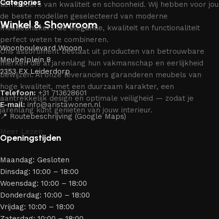
Categories
liefhebbers van kwaliteit en schoonheid. Wij hebben voor jou
de beste modellen geselecteerd van moderne
Winkel & Showroom
meubelmakers die elegantie, kwaliteit en functionaliteit
perfect weten te combineren.
Woonboulevard Wooon
Ons assortiment bestaat uit producten van betrouwbare
Meubelplein 8
merken die al jarenlang hun vakmanschap en eerlijkheid
2353 EX Leiderdorp
bewijzen. Al onze leveranciers garanderen meubels van
hoge kwaliteit, met een duurzaam karakter, een
Telefoon:
+31 713628601
aantrekkelijk design en optimale veiligheid — zodat je
E-mail:
info@aristawonen.nl
jarenlang kunt genieten van jouw interieur.
📍 Routebeschrijving (Google Maps)
Meer Lezen
Openingstijden
Maandag: Gesloten
Dinsdag: 10:00 – 18:00
Woensdag: 10:00 – 18:00
Donderdag: 10:00 – 18:00
Vrijdag: 10:00 – 18:00
Zaterdag: 10:00 – 18:00