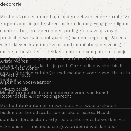
decoratie
Meubels zijn een onmisbaar onderdeel van iedere ruimte. Ze
zorgen voor de juiste sfeer, maken de omgeving gezellig en
comfortabel, en creëren een prettige plek voor zowel
productief werk als ontspanning na een lange dag. Steeds
vaker kiezen klanten ervoor om hun meubels eenvoudig
online te bestellen — lekker achter de computer in je vrije
tijd, terwijl je rustig door het assortiment bladert en het
Arista Wonen
meubelstuk kiest dat bij je past. Onze online winkel biedt
Over Arista Wonen
een uitgebreide catalogus met meubels voor zowel thuis als
Winkel & route
kantoor.
Algemene voorwaarden
Privacybeleid
Meubelproductie is een moderne vorm van kunst
Retourbeleid & Herroepingsrecht
Meubelfabrikanten en ontwerpers van woonartikelen
bieden een breed scala aan unieke creaties. Naast
standaardproducten vind je ook echte meesterwerken van
vakmensen — meubels die gewaardeerd worden door