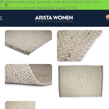
🎁 Welkomstkorting: gebruik code WELKOM15 voor 15%
korting op je eerste bestelling (vanaf €150)
0
Home
»
Winkel
»
Vloeren
»
Vloerkleden
»
Burano Wit Grijs