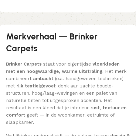
Merkverhaal — Brinker
Carpets
Brinker Carpets
staat voor eigentijdse
vloerkleden
met een hoogwaardige, warme uitstraling
. Het merk
combineert
ambacht
(o.a. handgeweven technieken)
met
rijk textielgevoel
: denk aan zachte bouclé-
structuren, hoog/laag-wevingen en een palet van
naturelle tinten tot uitgesproken accenten. Het
resultaat is een kleed dat je interieur
rust, textuur en
comfort
geeft — in de woonkamer, eetruimte of
slaapkamer.
Wat Brinker onderscheidt, is de balans tussen
design &